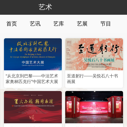
艺术
首页
艺讯
艺库
艺展
节目
“从北京到巴黎——中法艺术
至道躬行——吴悦石八十书
家奥林匹克行”中国艺术大展
画展