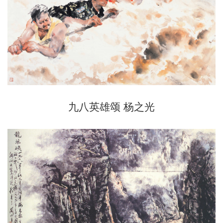
九八英雄颂 杨之光