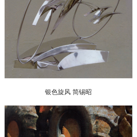
银色旋风 简锡昭