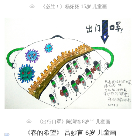
《必胜！》杨拓拓 15岁 儿童画
《出行口罩》陈润锦 8岁半 儿童画