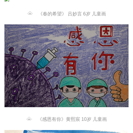
《春的希望》 吕妙言 6岁 儿童画
《感恩有你》黄熙宸 10岁 儿童画