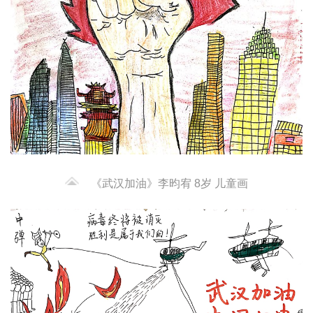
《武汉加油》李昀宥 8岁 儿童画