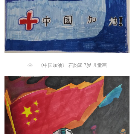
《中国加油》 石韵涵 7岁 儿童画