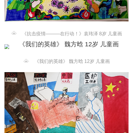
《抗击疫情———在行动！》袁玮泽 8岁 儿童画
《我们的英雄》 魏方晗 12岁 儿童画