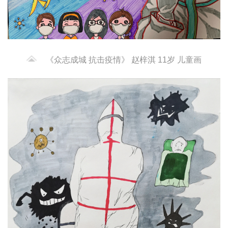
《众志成城 抗击疫情》 赵梓淇 11岁 儿童画