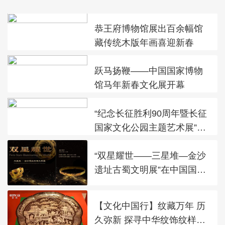
恭王府博物馆展出百余幅馆
藏传统木版年画喜迎新春
跃马扬鞭——中国国家博物
馆马年新春文化展开幕
“纪念长征胜利90周年暨长征
国家文化公园主题艺术展”在
太庙艺术馆开幕
“双星耀世——三星堆—金沙
遗址古蜀文明展”在中国国家
博物馆展出
【文化中国行】纹藏万年 历
久弥新 探寻中华纹饰纹样之