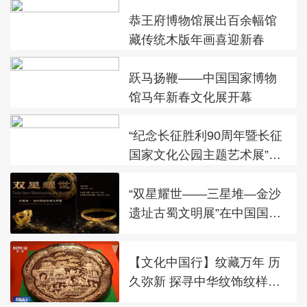
恭王府博物馆展出百余幅馆
藏传统木版年画喜迎新春
跃马扬鞭——中国国家博物
馆马年新春文化展开幕
“纪念长征胜利90周年暨长征
国家文化公园主题艺术展”在
太庙艺术馆开幕
“双星耀世——三星堆—金沙
遗址古蜀文明展”在中国国家
博物馆展出
【文化中国行】纹藏万年 历
久弥新 探寻中华纹饰纹样之
美