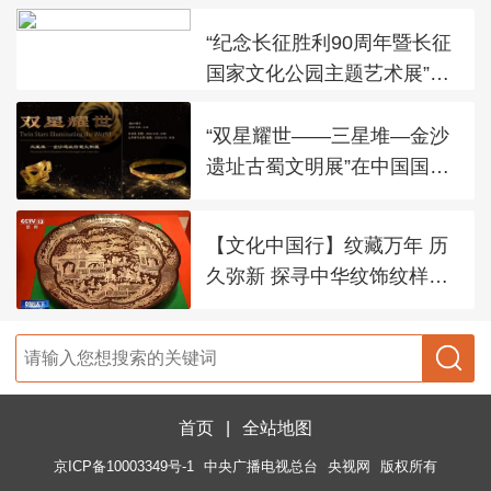
“纪念长征胜利90周年暨长征
国家文化公园主题艺术展”在
太庙艺术馆开幕
“双星耀世——三星堆—金沙
遗址古蜀文明展”在中国国家
博物馆展出
【文化中国行】纹藏万年 历
久弥新 探寻中华纹饰纹样之
美
首页
|
全站地图
京ICP备10003349号-1
中央广播电视总台
央视网
版权所有