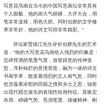
写意花鸟画在当今的中国写意画坛非常具有
个人面貌，他的画大气磅礴，大开大合，用
笔非常泼辣，用色大胆。同时伯揆的文学修
养非常好，他的诗文写得非常精彩。”
评论家贾德江先生评价伯揆先生的艺术
道：“他的大写意花鸟画给人强烈的印象是：
恣肆挥洒的笔墨气度，放笔得意的传神造
型，浑朴灿烂的意境营造，融为一体的诗文
书画学养，散发着强烈的文人画气息，同时
也含蕴着浓郁的田园之情和乡土之思，辐射
出现代观念派生的表现性绘画特征。其恢宏
布局、磅礴气势、苍润笔墨、雄健精神、刚