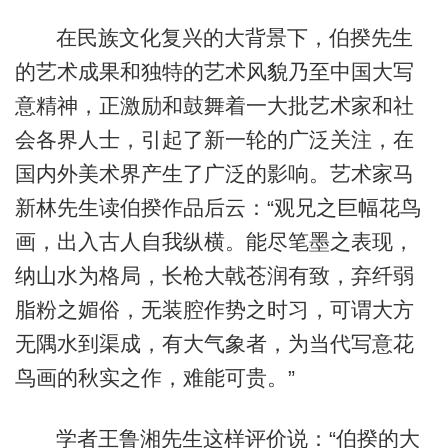
在民族文化复兴的大背景下，伯揆先生
的艺术成果和独特的艺术风貌乃至中国大写
意精神，正激励和鼓舞着一大批艺术家和社
会各界人士，引起了新一轮的广泛关注，在
国内外美术界产生了广泛的影响。艺术家马
新林先生读伯揆作品后云：“观兄之巨幅花鸟
画，出入古人自我纵横。能尽笔墨之表现，
纳山水为格局，长枪大戟苍润有致，弃纤弱
脂粉之媚俗，无装腔作势之时习，可谓大方
无隅水到渠成，有大气象者，为当代写意花
鸟画的秋实之作，难能可贵。”
学者王鲁湘先生这样评价说：“伯揆的大