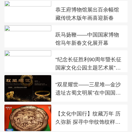
恭王府博物馆展出百余幅馆
藏传统木版年画喜迎新春
跃马扬鞭——中国国家博物
馆马年新春文化展开幕
“纪念长征胜利90周年暨长征
国家文化公园主题艺术展”在
太庙艺术馆开幕
“双星耀世——三星堆—金沙
遗址古蜀文明展”在中国国家
博物馆展出
【文化中国行】纹藏万年 历
久弥新 探寻中华纹饰纹样之
美