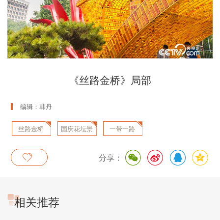
《丝路金桥》局部
编辑：韩丹
丝路金桥
国庆花坛景
一带一路
观
分享：
相关推荐