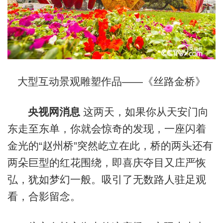
大型互动景观雕塑作品——《丝路金桥》
央视网消息
这两天，如果你从天安门向
东走至东单，你就会惊奇的发现，一座闪着
金光的“赵州桥”突然屹立在此，桥的两头还有
两朵巨型的红花围绕，即喜庆夺目又庄严恢
弘，犹如梦幻一般。吸引了无数路人驻足观
看，合影留念。