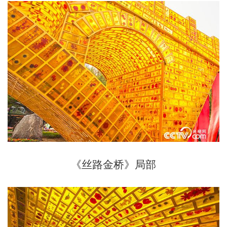
《丝路金桥》局部