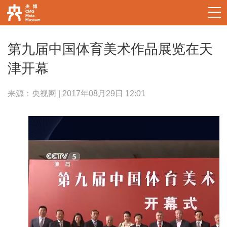
第九届中国体育美术作品展览在天
津开幕
来源：央视网 | 2017年08月29日 12:01