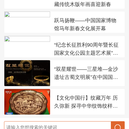
藏传统木版年画喜迎新春
跃马扬鞭——中国国家博物
馆马年新春文化展开幕
“纪念长征胜利90周年暨长征
国家文化公园主题艺术展”在
太庙艺术馆开幕
“双星耀世——三星堆—金沙
遗址古蜀文明展”在中国国家
博物馆展出
【文化中国行】纹藏万年 历
久弥新 探寻中华纹饰纹样之
美