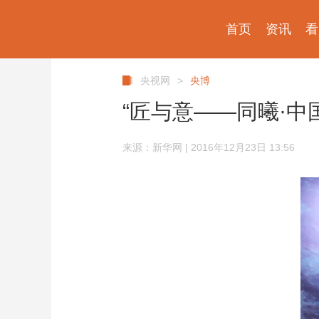
首页
资讯
看
央视网
>
央博
“匠与意——同曦·中
来源：新华网 | 2016年12月23日 13:56