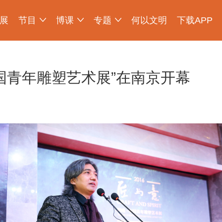
展
节目
博课
专题
何以文明
下载APP
少年博物说
爱上博物馆
探索发现
物现文明
考古公开课
如果国宝会说话
2025央博新春云庙会
国宝发现
国家宝藏
非遗里的中国
国宝讲坛
何以文明大展
国青年雕塑艺术展”在南京开幕