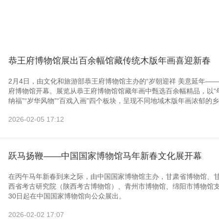
恭王府博物馆展出百余幅馆藏传统木版年画喜迎新春
2月4日，由文化和旅游部恭王府博物馆主办的“岁朝迎祥 美意延年—
府博物馆开幕。展览从恭王府博物馆馆藏年画中甄选百余幅精品，以“年
纳福”“岁华风物”“百戏入画”四个板块，呈现不同地域木版年画浓郁的乡
2026-02-05 17:12
跃马扬鞭——中国国家博物馆马年新春文化展开幕
在丙午马年新春到来之际，由中国国家博物馆主办，甘肃省博物馆、
西省考古研究院（陕西考古博物馆）、青州市博物馆、绵阳市博物馆支
30日起在中国国家博物馆向公众展出。
2026-02-02 17:07