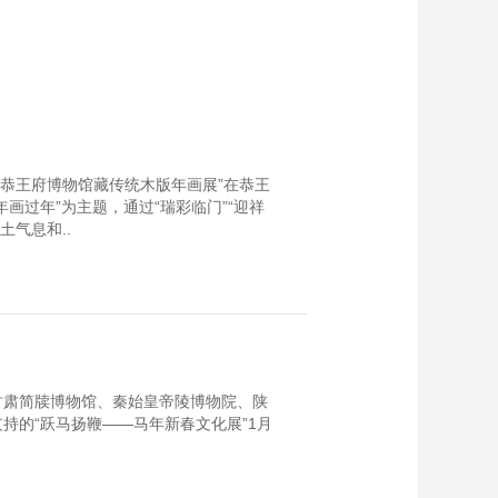
—恭王府博物馆藏传统木版年画展”在恭王
画过年”为主题，通过“瑞彩临门”“迎祥
土气息和..
甘肃简牍博物馆、秦始皇帝陵博物院、陕
持的“跃马扬鞭——马年新春文化展”1月