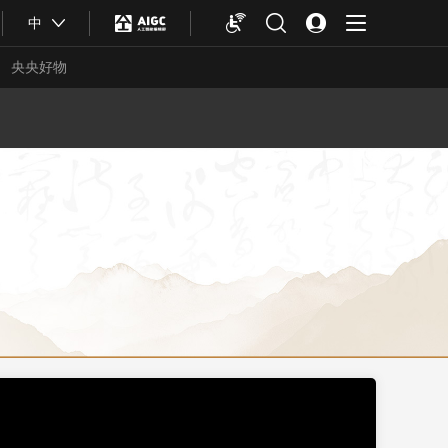
中
央央好物
合体育
亚冬会