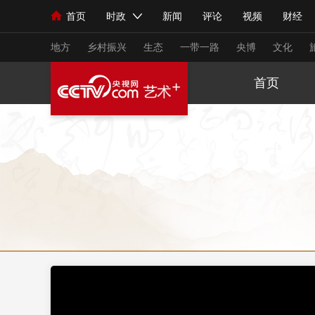
首页
时政
新闻
评论
视频
财经
人民领袖习近平
直播
海外频道
片库
iPanda
栏目大全
联播+
English
中国领导人
节目单
Монгол
听音
央视快评
微视频
习
地方
乡村振兴
生态
一带一路
央博
文化
首页
总台春晚
网络春晚
共产党员网
秧纪录
新闻
国内
国际
评论
经济
军事
人民领袖习近平
联播+
热解读
天天学习
视频
小央视频
小央直播
直播中国
熊猫
现场
前线
比划
快看
蓝海中国
新兵
体育
直播
竞猜
2026年世界杯
2026
VIP会员
CCTV奥林匹克频道
生活体育大会