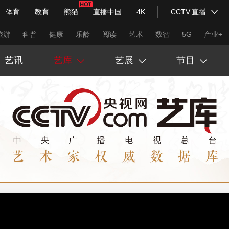
体育
教育
熊猫
直播中国
4K
CCTV.直播
式妙语
主持人
下载央视影音
热解读
天天学习
旅游
科普
健康
乐龄
阅读
艺术
数智
5G
产业+
艺讯
艺库
艺展
节目
纪录片网
国家大剧院
大型活动
吴为山
长征胜利90周年
古人在说“画”
苏士澍
丙午万福送万家
诗画中国
科技
法治
文娱
人物
公益
图片
孙晓云
中国艺术大展
丹青绘千年
习式妙语
央视快评
央视网评
光华锐评
锋面
吴悦石
书写荣光书法展
帛书传奇
卢禹舜
印见荣光篆刻展
我守敦煌日月长
频道
VR/AR
4K专区
全景新闻
刘万鸣
吴悦石八十展
大宋词人传
请入列
人生第一次
人生第二次
徐里
范存刚书画展
大唐诗人传
年冬奥会
CBA
陆永安
NBA
中超
陆永安艺术展
国足
国际足球
唐宋八大家
网球
综
体育江湖
文化体育
冰雪道路
足球道路