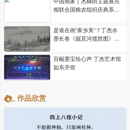
中国画家丁杰梯田主题展亮
相联合国粮农组织庆典系列
活动
是谁在画“家乡美”？丁杰水
墨长卷《掘苴河揽胜图》问
世
百幅墨宝绘心声 丁杰艺术馆
如东开馆
作品欣赏