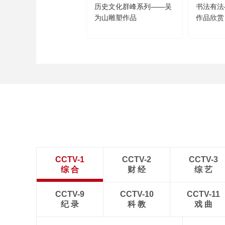
历史文化群峰系列——吴
书法有法
为山雕塑作品
作品欣赏
CCTV-1
CCTV-2
CCTV-3
综 合
财 经
综 艺
CCTV-9
CCTV-10
CCTV-11
纪 录
科 教
戏 曲