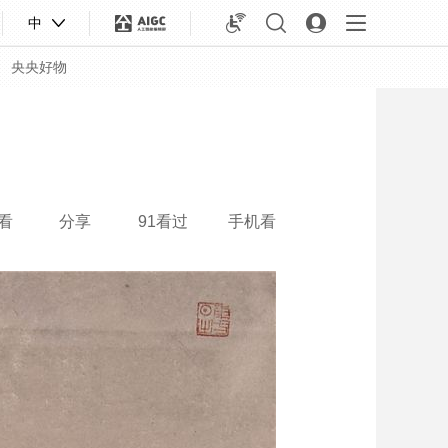
中
央央好物
看
分享
91看过
手机看
合体育
亚冬会