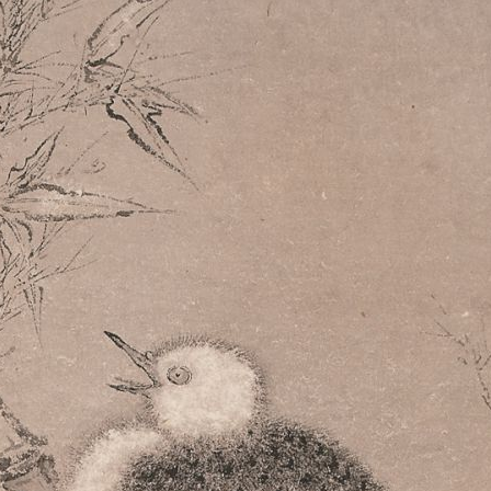
央博
非遗
文化
旅游
科普
健康
乐龄
阅读
云起
超级工厂
智敬中国
全民健康
颜选攻略
海洋
热播榜
总台企业白名单