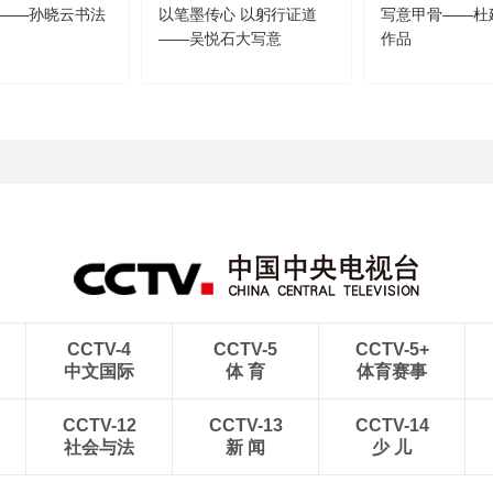
——孙晓云书法
以笔墨传心 以躬行证道
写意甲骨——杜
——吴悦石大写意
作品
CCTV-4
CCTV-5
CCTV-5+
中文国际
体 育
体育赛事
CCTV-12
CCTV-13
CCTV-14
社会与法
新 闻
少 儿