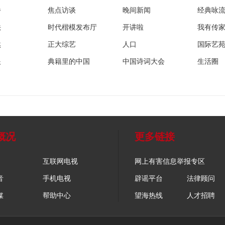
播
焦点访谈
晚间新闻
经典咏
法
时代楷模发布厅
开讲啦
我有传
然
正大综艺
人口
国际艺
眼
典籍里的中国
中国诗词大会
生活圈
概况
更多链接
互联网电视
网上有害信息举报专区
音
手机电视
辟谣平台
法律顾问
媒
帮助中心
望海热线
人才招聘