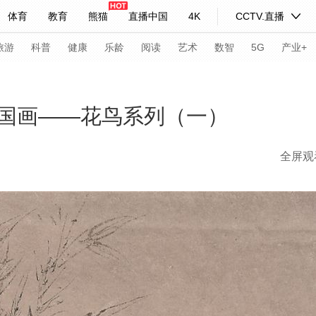
体育
教育
熊猫
直播中国
4K
CCTV.直播
式妙语
主持人
下载央视影音
热解读
天天学习
旅游
科普
健康
乐龄
阅读
艺术
数智
5G
产业+
纪录片网
国家大剧院
大型活动
国画——花鸟系列（一）
全屏观
科技
法治
文娱
人物
公益
图片
习式妙语
央视快评
央视网评
光华锐评
锋面
频道
VR/AR
4K专区
全景新闻
请入列
人生第一次
人生第二次
年冬奥会
CBA
NBA
中超
国足
国际足球
网球
综
体育江湖
文化体育
冰雪道路
足球道路