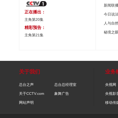
新闻联
正在播出：
今日说
主角第20集
人与自
精彩预告：
秘境之
主角第21集
关于我们
业务
总台之声
总台总经理室
央视网
关于CCTV.com
象舞广告
央视影
网站声明
移动传