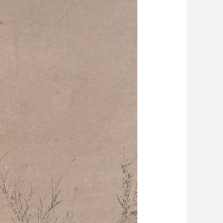
艺术
汽车
数智
5G
产业+
时尚
天气
才艺
网展
央央好物