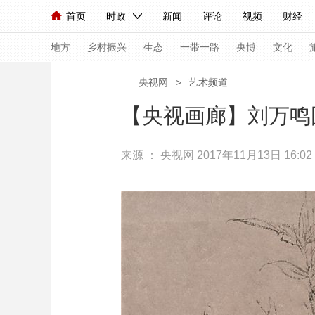
首页
时政
新闻
评论
视频
财经
人民领袖习近平
直播
海外频道
片库
iPanda
栏目大全
联播+
English
中国领导人
节目单
Монгол
听音
央视快评
微视频
习
地方
乡村振兴
生态
一带一路
央博
文化
央视网
>
艺术频道
总台春晚
网络春晚
共产党员网
秧纪录
【央视画廊】刘万鸣
来源 ：
央视网
2017年11月13日 16:02
新闻
国内
国际
评论
经济
军事
人民领袖习近平
联播+
热解读
天天学习
视频
小央视频
小央直播
直播中国
熊猫
现场
前线
比划
快看
蓝海中国
新兵
体育
直播
竞猜
2026年世界杯
2026
VIP会员
CCTV奥林匹克频道
生活体育大会