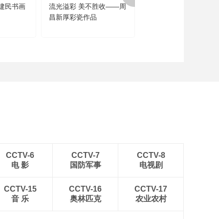
建民书画
流光溢彩 美不胜收——周
闻道未迟——沈鹏诗书
昌新厚彩瓷作品
品展
CCTV-6
CCTV-7
CCTV-8
电 影
国防军事
电视剧
CCTV-15
CCTV-16
CCTV-17
音 乐
奥林匹克
农业农村