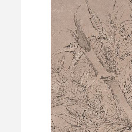
财经
教育
乡村振兴
生态环境
一带一路
大国智造
大国展会
大国保险
云顶对话
CCTV.节目官网
直播
节目单
栏目
片库