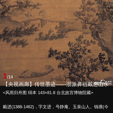
1
/14
【央视画廊】传世墨迹——浙派鼻祖戴进山水
<风雨归舟图 绢本 143×81.8 台北故宫博物院藏>
戴进(1388-1462)，字文进，号静庵、玉泉山人。钱塘(今