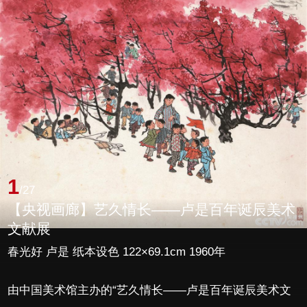
1
/27
【央视画廊】艺久情长——卢是百年诞辰美术
文献展
春光好 卢是 纸本设色 122×69.1cm 1960年
由中国美术馆主办的“艺久情长——卢是百年诞辰美术文