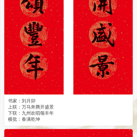
书家：刘月卯
上联：万马奔腾开盛景
下联：九州欢唱颂丰年
横批：春满乾坤