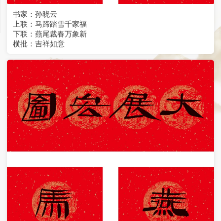
书家：孙晓云
上联：马蹄踏雪千家福
下联：燕尾裁春万象新
横批：吉祥如意