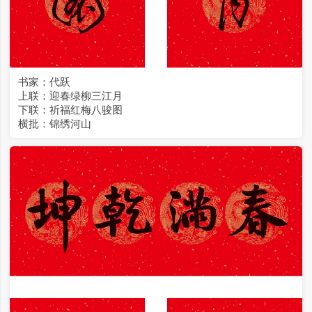
书家：代跃
上联：迎春绿柳三江月
下联：祈福红梅八骏图
横批：锦绣河山