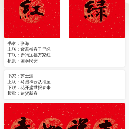
书家：张海
上联：紫燕衔春千里绿
下联：赤驹送福万家红
横批：国泰民安
书家：苏士澍
上联：马踏祥云驮福至
下联：花开盛世报春来
横批：恭贺新春