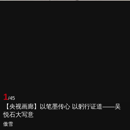
1
/45
【央视画廊】以笔墨传心 以躬行证道——吴
悦石大写意
傲雪