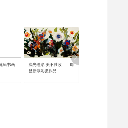
艺术
汽车
数智
5G
产业+
时尚
天气
才艺
网展
央央好物
建民书画
流光溢彩 美不胜收——周
闻道未迟——沈鹏诗书
昌新厚彩瓷作品
品展