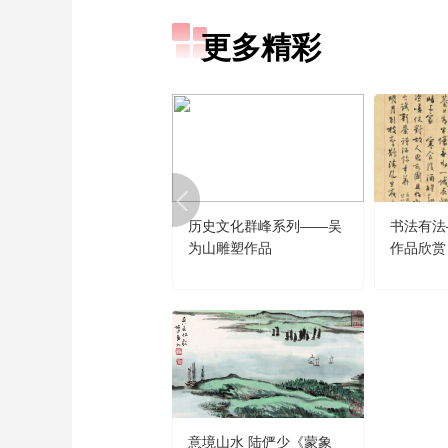
财经
教育
乡村振兴
生态环境
一带一路
更多精彩
大国智造
大国展会
大国保险
云顶对话
CCTV.节目官网
直播
节目单
栏目
片库
历史文化群峰系列——吴
书法有法
为山雕塑作品
作品欣赏
意境山水 陆俨少《蒙象