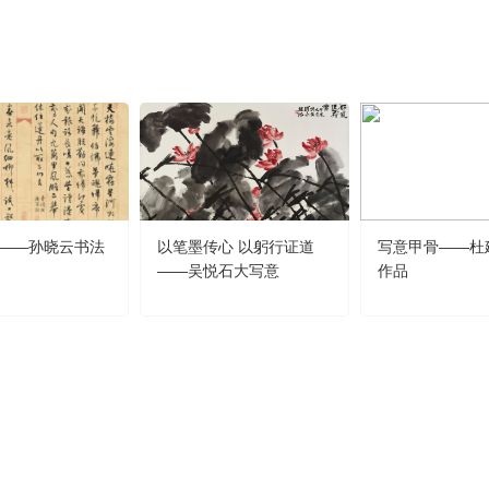
央博
非遗
文化
旅游
科普
健康
乐龄
阅读
云起
超级工厂
智敬中国
全民健康
颜选攻略
海洋
热播榜
总台企业白名单
——孙晓云书法
以笔墨传心 以躬行证道
写意甲骨——杜
——吴悦石大写意
作品