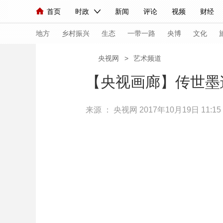
首页
时政
新闻
评论
视频
财经
人民领袖习近平
直播
海外频道
片库
iPanda
栏目大全
联播+
English
中国领导人
节目单
Монгол
听音
央视快评
微视频
习
地方
乡村振兴
生态
一带一路
央博
文化
央视网
>
艺术频道
总台春晚
网络春晚
共产党员网
秧纪录
【央视画廊】传世墨
来源 ：
央视网
2017年10月19日 11:15
新闻
国内
国际
评论
经济
军事
人民领袖习近平
联播+
热解读
天天学习
视频
小央视频
小央直播
直播中国
熊猫
现场
前线
比划
快看
蓝海中国
新兵
体育
直播
竞猜
2026年世界杯
2026
VIP会员
CCTV奥林匹克频道
生活体育大会