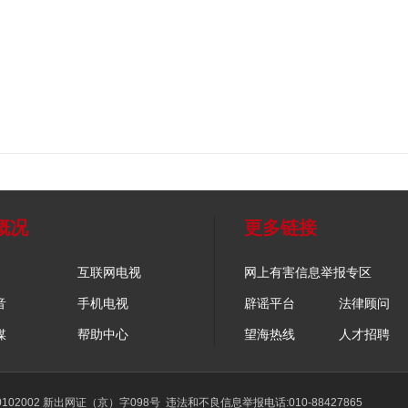
概况
更多链接
互联网电视
网上有害信息举报专区
音
手机电视
辟谣平台
法律顾问
媒
帮助中心
望海热线
人才招聘
02002 新出网证（京）字098号
违法和不良信息举报电话:010-88427865