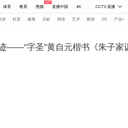
体育
教育
熊猫
直播中国
4K
CCTV.直播
式妙语
主持人
下载央视影音
热解读
天天学习
旅游
科普
健康
乐龄
阅读
艺术
数智
5G
产业+
纪录片网
国家大剧院
大型活动
迹——“字圣”黄自元楷书《朱子家
科技
法治
文娱
人物
公益
图片
习式妙语
央视快评
央视网评
光华锐评
锋面
频道
VR/AR
4K专区
全景新闻
请入列
人生第一次
人生第二次
年冬奥会
CBA
NBA
中超
国足
国际足球
网球
综
体育江湖
文化体育
冰雪道路
足球道路