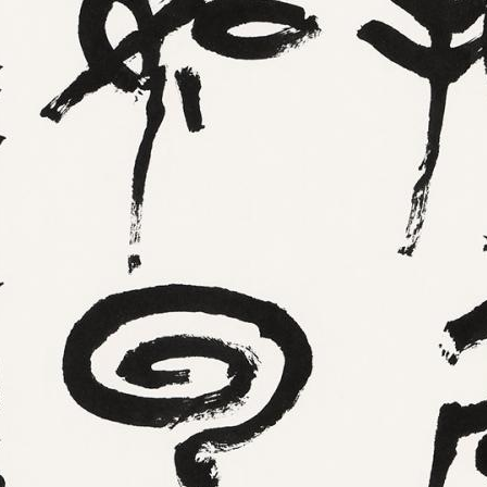
央博
非遗
文化
旅游
科普
健康
乐龄
阅读
云起
超级工厂
智敬中国
全民健康
颜选攻略
海洋
热播榜
总台企业白名单