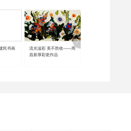
建民书画
流光溢彩 美不胜收——周
闻道未迟——沈鹏诗书
昌新厚彩瓷作品
品展