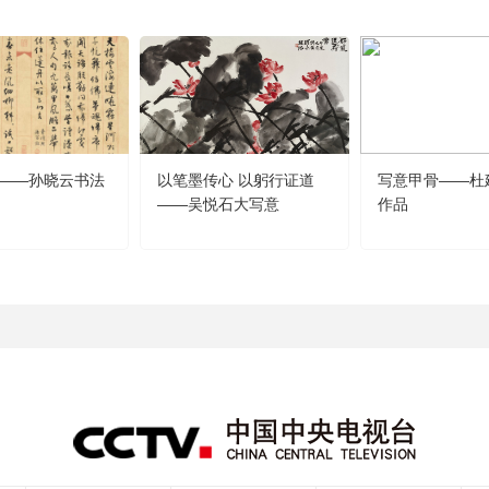
——孙晓云书法
以笔墨传心 以躬行证道
写意甲骨——杜
——吴悦石大写意
作品