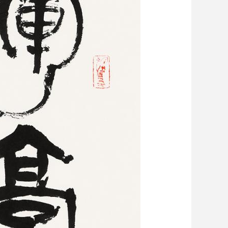
艺术
汽车
数智
5G
产业+
时尚
天气
才艺
网展
央央好物