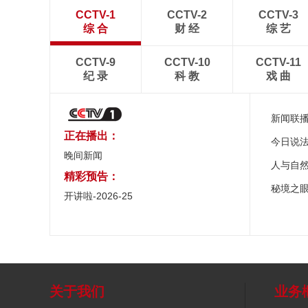
CCTV-1
CCTV-2
CCTV-3
综 合
财 经
综 艺
CCTV-9
CCTV-10
CCTV-11
纪 录
科 教
戏 曲
新闻联
正在播出：
今日说
晚间新闻
人与自
精彩预告：
秘境之
开讲啦-2026-25
关于我们
业务