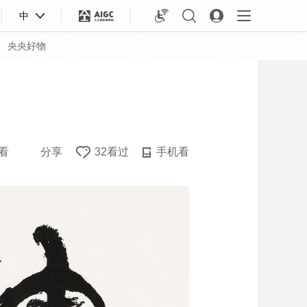
中
央央好物
看
分享
32看过
手机看
合体育
亚冬会