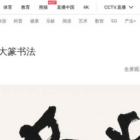
体育
教育
熊猫
直播中国
4K
CCTV.直播
式妙语
主持人
下载央视影音
热解读
天天学习
旅游
科普
健康
乐龄
阅读
艺术
数智
5G
产业+
纪录片网
国家大剧院
大型活动
大篆书法
全屏观
科技
法治
文娱
人物
公益
图片
习式妙语
央视快评
央视网评
光华锐评
锋面
频道
VR/AR
4K专区
全景新闻
请入列
人生第一次
人生第二次
年冬奥会
CBA
NBA
中超
国足
国际足球
网球
综
体育江湖
文化体育
冰雪道路
足球道路