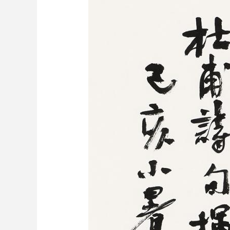
财经
教育
乡村振兴
生态环境
一带一路
大国智造
大国展会
大国保险
云顶对话
CCTV.节目官网
直播
节目单
栏目
片库