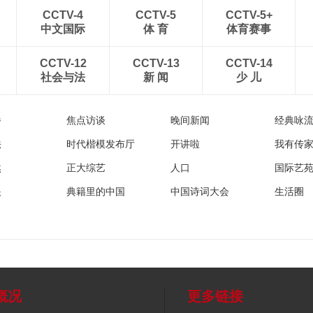
CCTV-4
CCTV-5
CCTV-5+
中文国际
体 育
体育赛事
CCTV-12
CCTV-13
CCTV-14
社会与法
新 闻
少 儿
播
焦点访谈
晚间新闻
经典咏
法
时代楷模发布厅
开讲啦
我有传
然
正大综艺
人口
国际艺
眼
典籍里的中国
中国诗词大会
生活圈
概况
更多链接