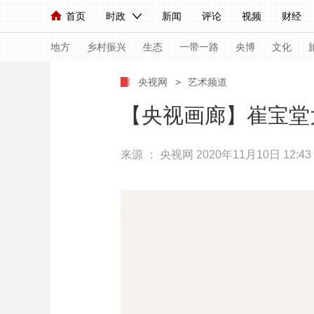
首页
时政
新闻
评论
视频
财经
人民领袖习近平
直播
海外频道
片库
iPanda
栏目大全
联播+
English
中国领导人
节目单
Монгол
听音
央视快评
微视频
习
地方
乡村振兴
生态
一带一路
央博
文化
央视网
>
艺术频道
总台春晚
网络春晚
共产党员网
秧纪录
【央视画廊】崔宝堂
来源 ：
央视网
2020年11月10日 12:43
新闻
国内
国际
评论
经济
军事
人民领袖习近平
联播+
热解读
天天学习
视频
小央视频
小央直播
直播中国
熊猫
现场
前线
比划
快看
蓝海中国
新兵
体育
直播
竞猜
2026年世界杯
2026
VIP会员
CCTV奥林匹克频道
生活体育大会