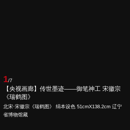
1
/7
【央视画廊】传世墨迹——御笔神工 宋徽宗
《瑞鹤图》
北宋·宋徽宗《瑞鹤图》 绢本设色 51cmX138.2cm 辽宁
省博物馆藏