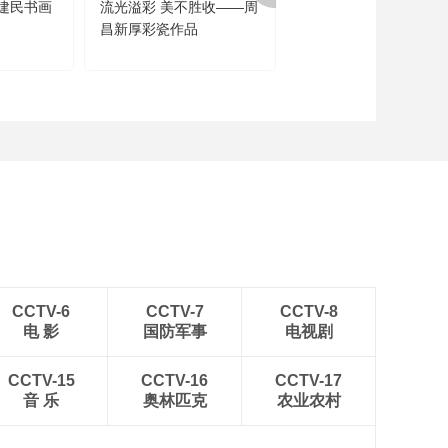
建民书画
流光溢彩 美不胜收——周
闻道未迟——沈鹏诗书
昌新厚彩瓷作品
品展
CCTV-6
CCTV-7
CCTV-8
电 影
国防军事
电视剧
CCTV-15
CCTV-16
CCTV-17
音 乐
奥林匹克
农业农村