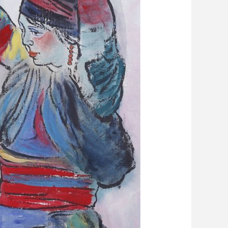
艺术
汽车
数智
5G
产业+
时尚
天气
才艺
网展
央央好物