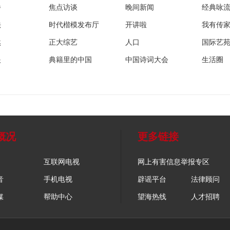
播
焦点访谈
晚间新闻
经典咏
法
时代楷模发布厅
开讲啦
我有传
然
正大综艺
人口
国际艺
眼
典籍里的中国
中国诗词大会
生活圈
概况
更多链接
互联网电视
网上有害信息举报专区
音
手机电视
辟谣平台
法律顾问
媒
帮助中心
望海热线
人才招聘