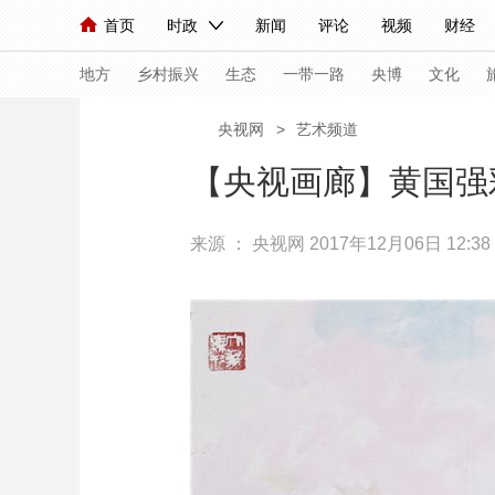
首页
时政
新闻
评论
视频
财经
人民领袖习近平
直播
海外频道
片库
iPanda
栏目大全
联播+
English
中国领导人
节目单
Монгол
听音
央视快评
微视频
习
地方
乡村振兴
生态
一带一路
央博
文化
央视网
>
艺术频道
总台春晚
网络春晚
共产党员网
秧纪录
【央视画廊】黄国强
来源 ：
央视网
2017年12月06日 12:38
新闻
国内
国际
评论
经济
军事
人民领袖习近平
联播+
热解读
天天学习
视频
小央视频
小央直播
直播中国
熊猫
现场
前线
比划
快看
蓝海中国
新兵
体育
直播
竞猜
2026年世界杯
2026
VIP会员
CCTV奥林匹克频道
生活体育大会