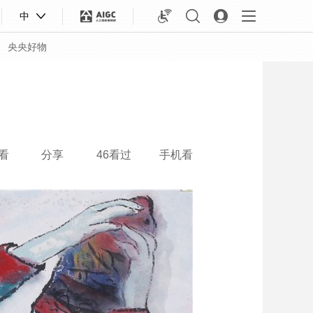
中
央央好物
看
分享
46看过
手机看
合体育
亚冬会