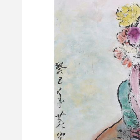
财经
教育
乡村振兴
生态环境
一带一路
大国智造
大国展会
大国保险
云顶对话
CCTV.节目官网
直播
节目单
栏目
片库