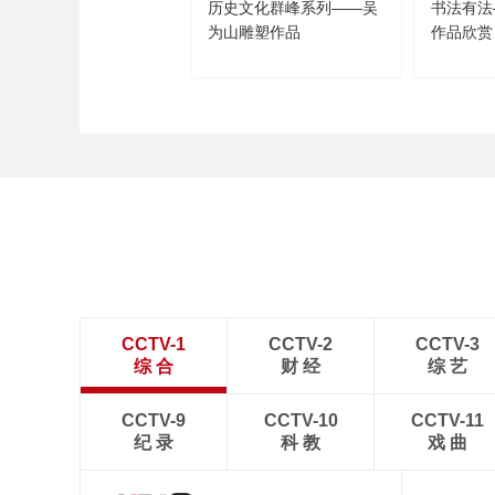
历史文化群峰系列——吴
书法有法
为山雕塑作品
作品欣赏
CCTV-1
CCTV-2
CCTV-3
综 合
财 经
综 艺
CCTV-9
CCTV-10
CCTV-11
纪 录
科 教
戏 曲