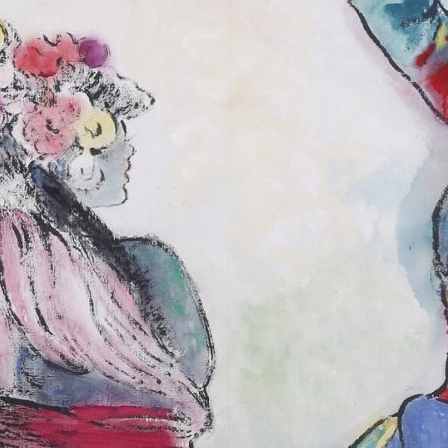
央博
非遗
文化
旅游
科普
健康
乐龄
阅读
云起
超级工厂
智敬中国
全民健康
颜选攻略
海洋
热播榜
总台企业白名单