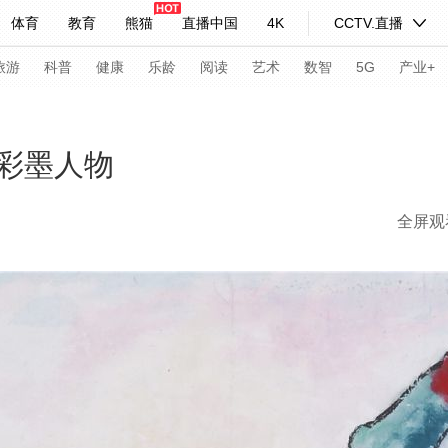
体育
教育
熊猫
直播中国
4K
CCTV.直播
式妙语
主持人
下载央视影音
热解读
天天学习
旅游
科普
健康
乐龄
阅读
艺术
数智
5G
产业+
纪录片网
国家大剧院
大型活动
彩墨人物
全屏观
科技
法治
文娱
人物
公益
图片
习式妙语
央视快评
央视网评
光华锐评
锋面
频道
VR/AR
4K专区
全景新闻
请入列
人生第一次
人生第二次
年冬奥会
CBA
NBA
中超
国足
国际足球
网球
综
体育江湖
文化体育
冰雪道路
足球道路