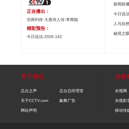
新闻联
正在播出：
今日说
宗师列传·大唐诗人传-李商隐
人与自
精彩预告：
秘境之
今日说法-2026-142
关于我们
业务
总台之声
总台总经理室
央视网
关于CCTV.com
象舞广告
央视影
网站声明
移动传