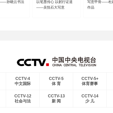
——孙晓云书法
以笔墨传心 以躬行证道
写意甲骨——杜
——吴悦石大写意
作品
CCTV-4
CCTV-5
CCTV-5+
中文国际
体 育
体育赛事
CCTV-12
CCTV-13
CCTV-14
社会与法
新 闻
少 儿