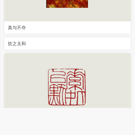
真与不夺
饮之太和