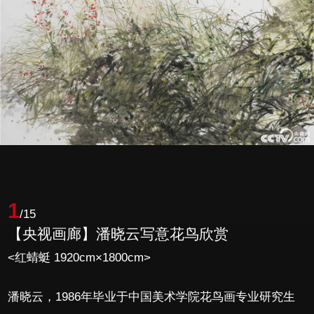
1
/15
【央视画廊】潘晓云写意花鸟欣赏
<红蜻蜓 1920cm×1800cm>
潘晓云，1986年毕业于中国美术学院花鸟画专业研究生