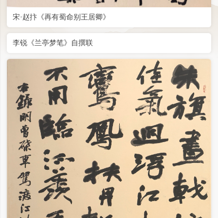
宋·赵抃《再有蜀命别王居卿》
李锐《兰亭梦笔》自撰联