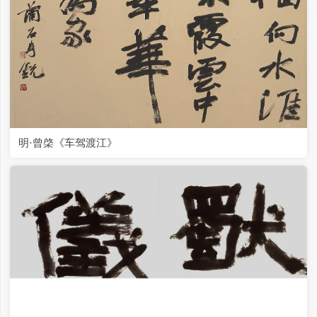
明·曾棨《车驾渡江》