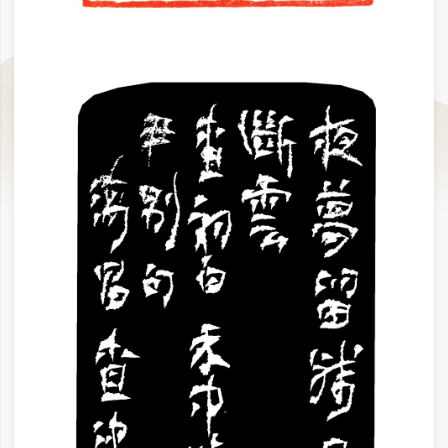
唐 崔颢《入若耶溪》 24.3×16.5cm 2021
曾随独结联 138×23cm×2 2023
正在加载...
作品欣赏：篆刻