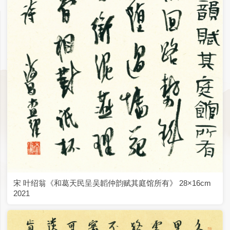
宋 叶绍翁《和葛天民呈吴韜仲韵赋其庭馆所有》 28×16cm
2021