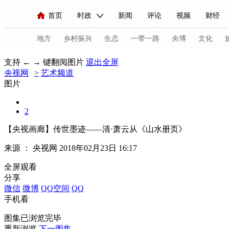
首页
时政
新闻
评论
视频
财经
人民领袖习近平
直播
海外频道
片库
iPanda
栏目大全
联播+
English
中国领导人
节目单
Монгол
听音
央视快评
微视频
习
地方
乡村振兴
生态
一带一路
央博
文化
支持 ← → 键翻阅图片
退出全屏
央视网
>
艺术频道
总台春晚
网络春晚
共产党员网
秧纪录
图片
2
新闻
国内
国际
评论
经济
军事
【央视画廊】传世墨迹——清·萧云从《山水册页》
人民领袖习近平
联播+
热解读
天天学习
来源 ：
央视网
2018年02月23日 16:17
视频
小央视频
小央直播
直播中国
熊猫
全屏观看
分享
现场
前线
比划
快看
蓝海中国
新兵
微信
微博
QQ空间
QQ
手机看
体育
直播
竞猜
2026年世界杯
2026年
图集已浏览完毕
VIP会员
CCTV奥林匹克频道
生活体育大会
重新浏览
下一图集