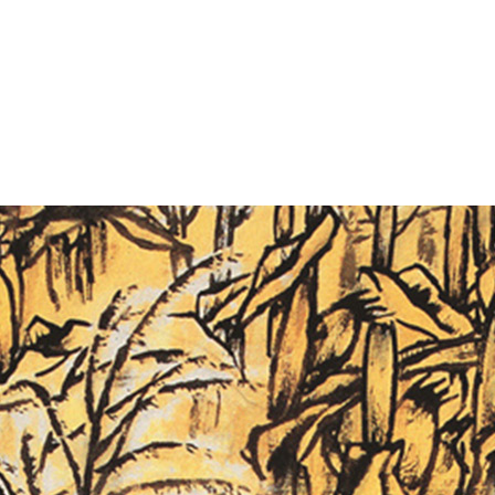
央博
非遗
文化
旅游
科普
健康
乐龄
阅读
云起
超级工厂
智敬中国
全民健康
颜选攻略
海洋
热播榜
总台企业白名单