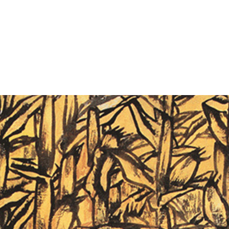
艺术
汽车
数智
5G
产业+
时尚
天气
才艺
网展
央央好物