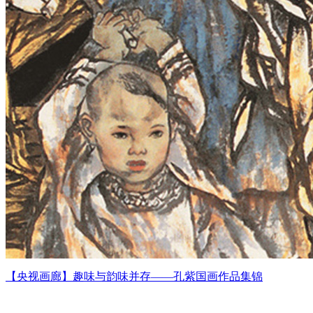
【央视画廊】趣味与韵味并存——孔紫国画作品集锦