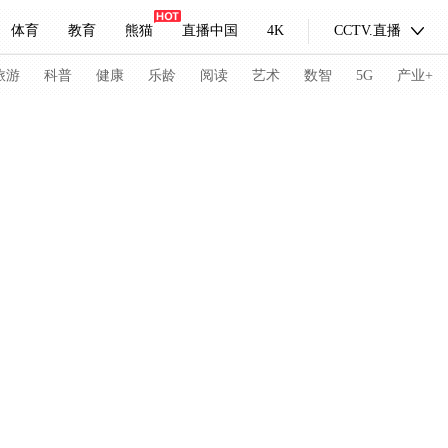
体育
教育
熊猫
直播中国
4K
CCTV.直播
式妙语
主持人
下载央视影音
热解读
天天学习
旅游
科普
健康
乐龄
阅读
艺术
数智
5G
产业+
纪录片网
国家大剧院
大型活动
科技
法治
文娱
人物
公益
图片
习式妙语
央视快评
央视网评
光华锐评
锋面
频道
VR/AR
4K专区
全景新闻
请入列
人生第一次
人生第二次
冬奥会
CBA
NBA
中超
国足
国际足球
网球
综
体育江湖
文化体育
冰雪道路
足球道路