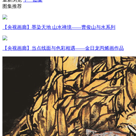
图集推荐
财经
教育
乡村振兴
生态环境
一带一路
大国智造
大国展会
大国保险
云顶对话
【央视画廊】墨染天地 山水禅境——曹俊山与水系列
【央视画廊】当点线面与色彩相遇——金日龙丙烯画作品
CCTV.节目官网
直播
节目单
栏目
片库