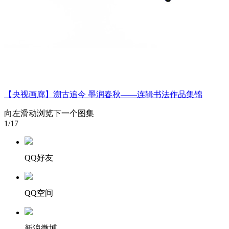
【央视画廊】溯古追今 墨润春秋——连辑书法作品集锦
向左滑动浏览下一个图集
1
/17
QQ好友
QQ空间
新浪微博