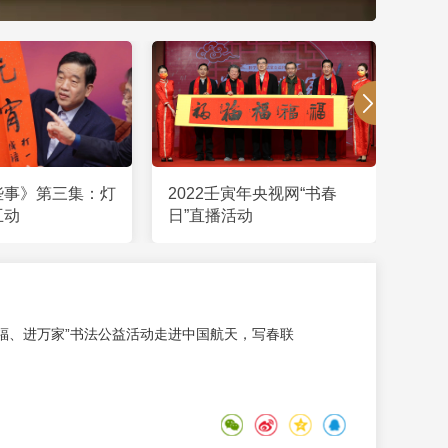
些事》第三集：灯
2022壬寅年央视网“书春
《翰墨
互动
日”直播活动
万福
送万福、进万家”书法公益活动走进中国航天，写春联