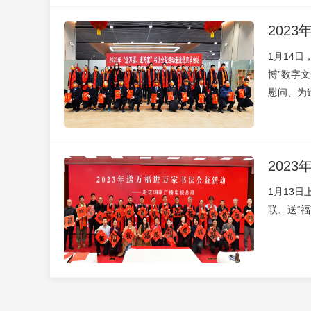
202
1月14
博”数字
慰问、为
202
1月13
联、送“福