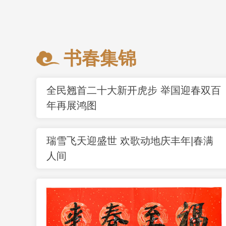
书春集锦
全民翘首二十大新开虎步 举国迎春双百
年再展鸿图
瑞雪飞天迎盛世 欢歌动地庆丰年|春满
人间