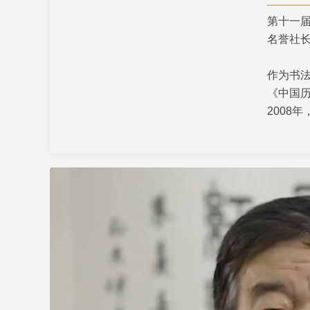
第十一
财经
教育
乡村振兴
生态环境
一带一路
名誉社
大国智造
大国展会
大国保险
云顶对话
作为书
《中国
2008
CCTV.节目官网
直播
节目单
栏目
片库
十余年
国优秀