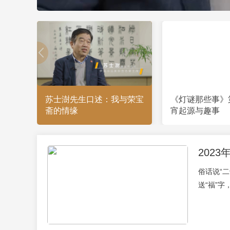
苏士澍先生口述：我与荣宝
《灯谜那些事》
斋的情缘
宵起源与趣事
202
俗话说“
送“福”