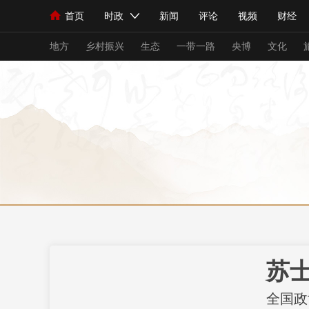
首页
时政
新闻
评论
视频
财经
人民领袖习近平
直播
海外频道
片库
iPanda
栏目大全
联播+
English
中国领导人
节目单
Монгол
听音
央视快评
微视频
习
地方
乡村振兴
生态
一带一路
央博
文化
总台春晚
网络春晚
共产党员网
秧纪录
新闻
国内
国际
评论
经济
军事
人民领袖习近平
联播+
热解读
天天学习
视频
小央视频
小央直播
直播中国
熊猫
现场
前线
比划
快看
蓝海中国
新兵
苏
体育
直播
竞猜
2026年世界杯
2026
全国政
VIP会员
CCTV奥林匹克频道
生活体育大会