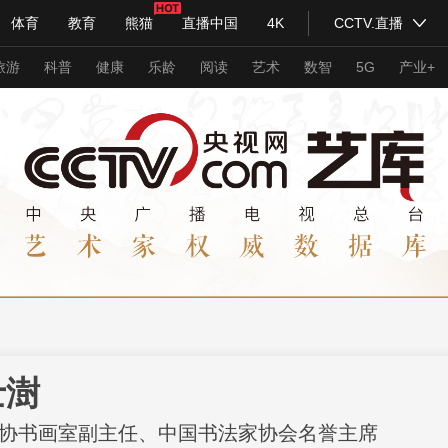
体育
教育
熊猫
直播中国
4K
CCTV.直播
式妙语
主持人
下载央视影音
热解读
天天学习
旅游
科普
健康
乐龄
阅读
艺术
数智
5G
产业+
纪录片网
国家大剧院
大型活动
科技
法治
文娱
人物
公益
图片
习式妙语
央视快评
央视网评
光华锐评
锋面
频道
VR/AR
4K专区
全景新闻
请入列
人生第一次
人生第二次
士澍
年冬奥会
CBA
NBA
中超
国足
国际足球
网球
综
协书画室副主任、中国书法家协会名誉主席
体育江湖
文化体育
冰雪道路
足球道路