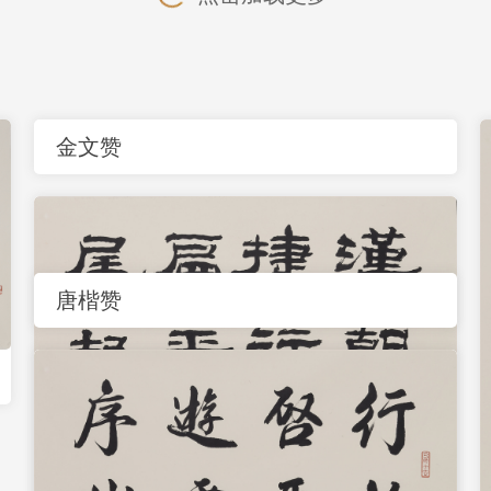
金文赞
唐楷赞