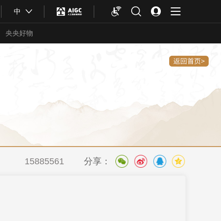
中
央央好物
15885561
分享：
合体育
亚冬会