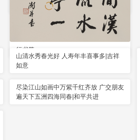
汉隶赞
正在加载...
行书赞
山清水秀春光好 人寿年丰喜事多|吉祥
如意
尽染江山如画中万紫千红齐放 广交朋友
遍天下五洲四海同春|和平共进