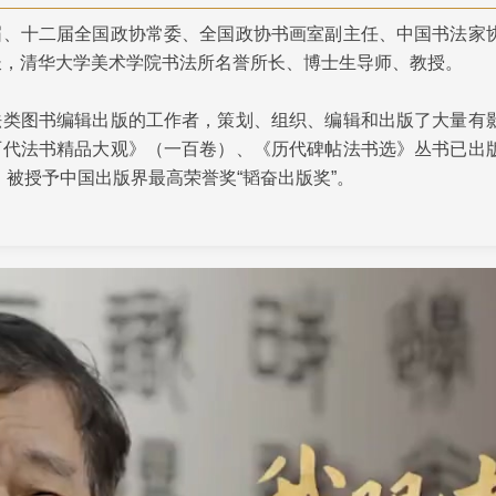
届、十二届全国政协常委、全国政协书画室副主任、中国书法家
央博
非遗
文化
旅游
科普
健康
乐龄
阅读
长，清华大学美术学院书法所名誉所长、博士生导师、教授。
云起
超级工厂
智敬中国
全民健康
颜选攻略
海洋
法类图书编辑出版的工作者，策划、组织、编辑和出版了大量有
历代法书精品大观》（一百卷）、《历代碑帖法书选》丛书已出
年，被授予中国出版界最高荣誉奖“韬奋出版奖”。
热播榜
总台企业白名单
来，为弘扬中国传统文化，关注青少年的发展与培养，多次在全
传统文化的传播，身体力行，奔走呼吁。