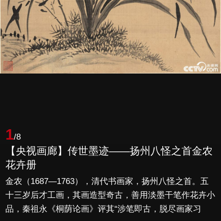
1
/8
【央视画廊】传世墨迹——扬州八怪之首金农
花卉册
金农（1687—1763），清代书画家，扬州八怪之首。五
十三岁后才工画，其画造型奇古，善用淡墨干笔作花卉小
品，秦祖永《桐荫论画》评其“涉笔即古，脱尽画家习