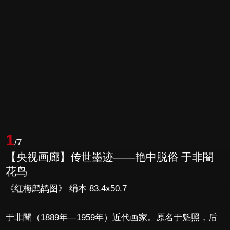
1
/7
【央视画廊】传世墨迹——艳中脱俗 于非闇
花鸟
《红梅鹧鸪图》 绢本 83.4x50.7
于非闇（1889年—1959年）近代画家。原名于魁照，后