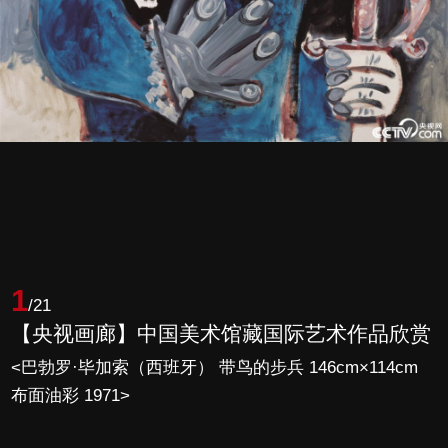
1
/21
【央视画廊】中国美术馆藏国际艺术作品欣赏
<巴勃罗·毕加索（西班牙） 带鸟的步兵 146cm×114cm
布面油彩 1971>