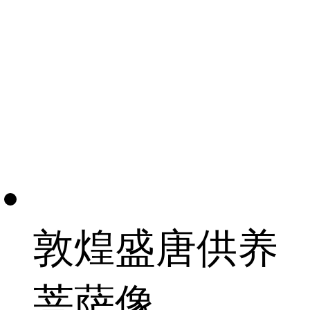
敦煌盛唐供养
菩萨像