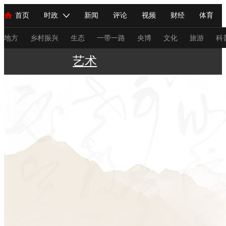
首页
时政
新闻
评论
视频
财经
体育
人民领袖习近平
直播
海外频道
片库
iPanda
栏目大全
联播+
English
中国领导人
节目单
Монгол
听音
央视快评
微视频
习式妙语
主持人
地方
乡村振兴
生态
一带一路
央博
文化
旅游
科
艺术
总台春晚
网络春晚
共产党员网
秧纪录
纪录片网
新闻
国内
国际
评论
经济
军事
科技
法
人民领袖习近平
联播+
热解读
天天学习
习式妙语
视频
小央视频
小央直播
直播中国
熊猫频道
V
现场
前线
比划
快看
蓝海中国
新兵请入列
体育
直播
竞猜
2026年世界杯
2026年冬奥会
C
VIP会员
CCTV奥林匹克频道
生活体育大会
体育江湖