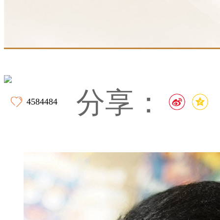
财经
教育
乡村振兴
生态环境
一带一路
央博
大国智造
大国展会
大国保险
云顶对话
云起
超
分享：
4584484
CCTV.节目官网
直播
节目单
栏目
片库
收视榜