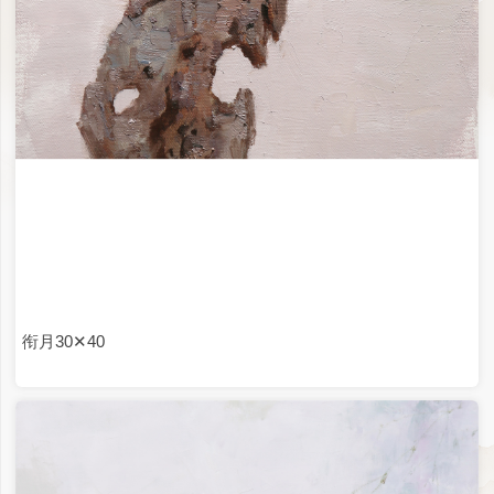
昂首观山60✕60