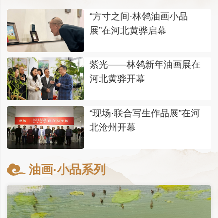
“方寸之间·林鸰油画小品
展”在河北黄骅启幕
紫光——林鸰新年油画展在
河北黄骅开幕
“现场·联合写生作品展”在河
北沧州开幕
油画·小品系列