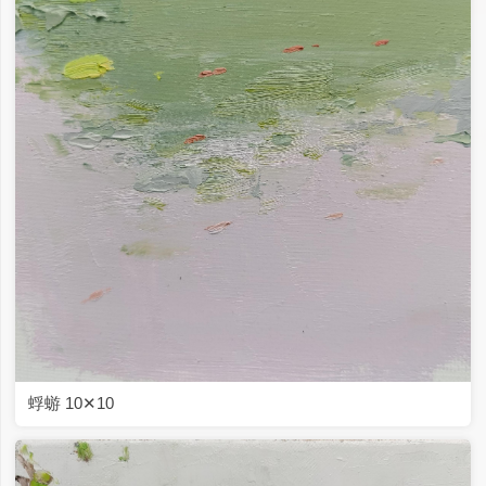
蜉蝣 10✕10