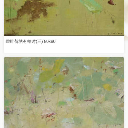
山乡小雪50×40
逆光70✕50
牙克石的早晨80✕60