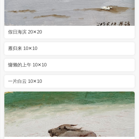
假日海滨 20✕20
雁归来 10✕10
慵懒的上午 10✕10
一片白云 10✕10