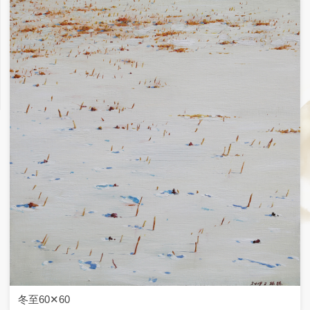
一缕斜阳50✕70