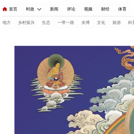
首页
时政
新闻
评论
视频
财经
体育
人民领袖习近平
直播
海外频道
片库
iPanda
栏目大全
联播+
English
中国领导人
节目单
Монгол
听音
央视快评
微视频
习式妙语
主持人
地方
乡村振兴
生态
一带一路
央博
文化
旅游
科
总台春晚
网络春晚
共产党员网
秧纪录
纪录片网
新闻
国内
国际
评论
经济
军事
科技
法
人民领袖习近平
联播+
热解读
天天学习
习式妙语
视频
小央视频
小央直播
直播中国
熊猫频道
V
现场
前线
比划
快看
蓝海中国
新兵请入列
体育
直播
竞猜
2026年世界杯
2026年冬奥会
C
VIP会员
CCTV奥林匹克频道
生活体育大会
体育江湖