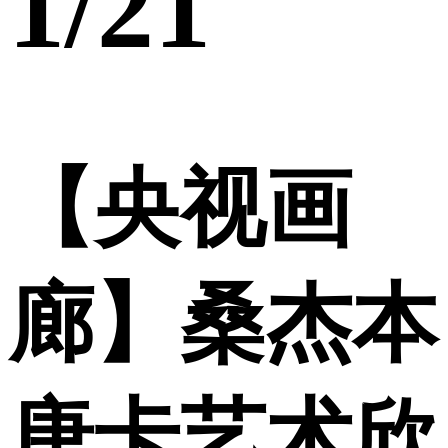
1
/21
【央视画
廊】桑杰本
唐卡艺术欣