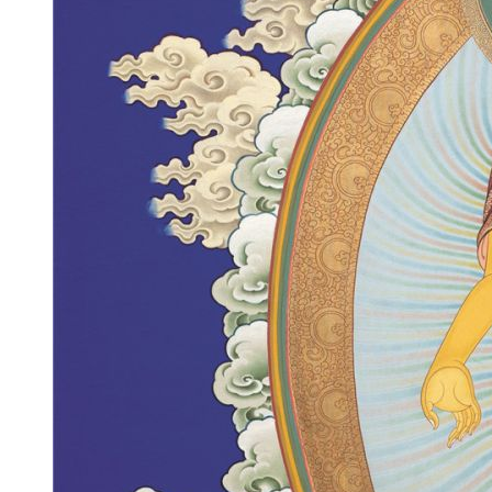
财经
教育
乡村振兴
生态环境
一带一路
央博
大国智造
大国展会
大国保险
云顶对话
云起
超
CCTV.节目官网
直播
节目单
栏目
片库
热播榜