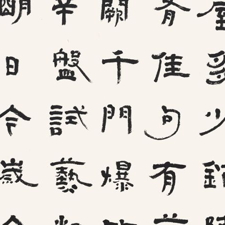
央博
非遗
文化
旅游
科普
健康
乐龄
阅读
云起
超级工厂
智敬中国
全民健康
颜选攻略
海洋
热播榜
总台企业白名单