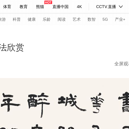
体育
教育
熊猫
直播中国
4K
CCTV.直播
式妙语
主持人
下载央视影音
热解读
天天学习
旅游
科普
健康
乐龄
阅读
艺术
数智
5G
产业+
纪录片网
国家大剧院
大型活动
法欣赏
全屏观
科技
法治
文娱
人物
公益
图片
习式妙语
央视快评
央视网评
光华锐评
锋面
频道
VR/AR
4K专区
全景新闻
请入列
人生第一次
人生第二次
年冬奥会
CBA
NBA
中超
国足
国际足球
网球
综
体育江湖
文化体育
冰雪道路
足球道路