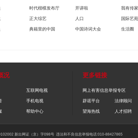
法
时代楷模发布厅
开讲啦
我有传
然
正大综艺
人口
国际艺
眼
典籍里的中国
中国诗词大会
生活圈
概况
更多链接
互联网电视
网上有害信息举报专区
音
手机电视
辟谣平台
法律顾问
媒
帮助中心
望海热线
人才招聘
02002 新出网证（京）字098号
违法和不良信息举报电话:010-88427865