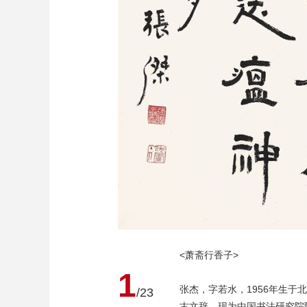
<萧斋行香子>
1
张杰，字若水，1956年生
/23
古文辞。现为中国书法研究院