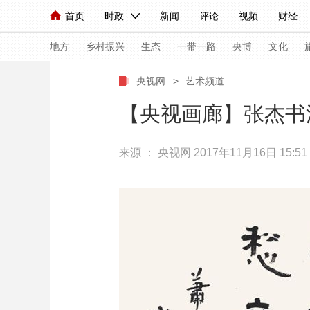
首页
时政
新闻
评论
视频
财经
人民领袖习近平
直播
海外频道
片库
iPanda
栏目大全
联播+
English
中国领导人
节目单
Монгол
听音
央视快评
微视频
习
地方
乡村振兴
生态
一带一路
央博
文化
央视网
>
艺术频道
总台春晚
网络春晚
共产党员网
秧纪录
【央视画廊】张杰书
来源 ：
央视网
2017年11月16日 15:51
新闻
国内
国际
评论
经济
军事
人民领袖习近平
联播+
热解读
天天学习
视频
小央视频
小央直播
直播中国
熊猫
现场
前线
比划
快看
蓝海中国
新兵
体育
直播
竞猜
2026年世界杯
2026
VIP会员
CCTV奥林匹克频道
生活体育大会