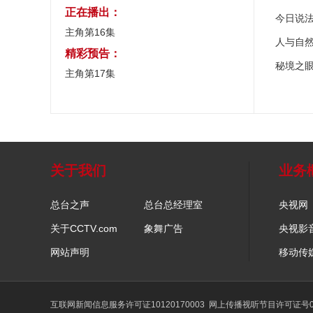
正在播出：
今日说
主角第16集
人与自
精彩预告：
秘境之
主角第17集
关于我们
业务
总台之声
总台总经理室
央视网
关于CCTV.com
象舞广告
央视影
网站声明
移动传
互联网新闻信息服务许可证10120170003
网上传播视听节目许可证号01