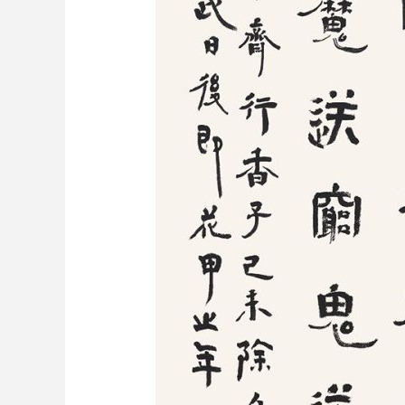
财经
教育
乡村振兴
生态环境
一带一路
大国智造
大国展会
大国保险
云顶对话
CCTV.节目官网
直播
节目单
栏目
片库