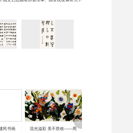
建民书画
流光溢彩 美不胜收——周
闻道未迟——沈鹏诗书