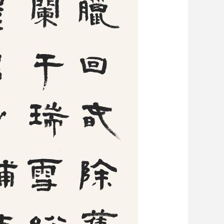
艺术
汽车
数智
5G
产业+
时尚
天气
才艺
网展
央央好物