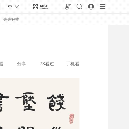
中
央央好物
看
分享
73看过
手机看
合体育
亚冬会