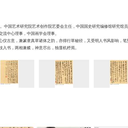
北京。中国艺术研究院艺术创作院艺委会主任，中国国史研究编修馆研究馆
交流中心理事，中国画学会理事。
心仪古意，兼篆隶真草诸体之韵，亦得行草秘径，又受明人书风影响，笔
技入书，两相兼糅，神意尽出，独显机杼焉。