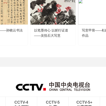
——孙晓云书法
以笔墨传心 以躬行证道
写意甲骨——杜
——吴悦石大写意
作品
CCTV-4
CCTV-5
CCTV-5+