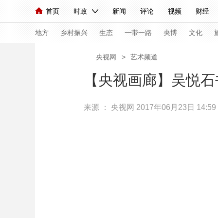
首页
时政
新闻
评论
视频
财经
人民领袖习近平
直播
海外频道
片库
iPanda
栏目大全
联播+
English
中国领导人
节目单
Монгол
听音
央视快评
微视频
习
地方
乡村振兴
生态
一带一路
央博
文化
央视网
>
艺术频道
总台春晚
网络春晚
共产党员网
秧纪录
【央视画廊】吴悦石
来源 ：
央视网
2017年06月23日 14:59
新闻
国内
国际
评论
经济
军事
人民领袖习近平
联播+
热解读
天天学习
视频
小央视频
小央直播
直播中国
熊猫
现场
前线
比划
快看
蓝海中国
新兵
体育
直播
竞猜
2026年世界杯
2026
VIP会员
CCTV奥林匹克频道
生活体育大会