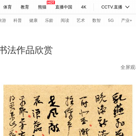
体育
教育
熊猫
直播中国
4K
CCTV.直播
式妙语
主持人
下载央视影音
热解读
天天学习
旅游
科普
健康
乐龄
阅读
艺术
数智
5G
产业+
纪录片网
国家大剧院
大型活动
书法作品欣赏
全屏观
科技
法治
文娱
人物
公益
图片
习式妙语
央视快评
央视网评
光华锐评
锋面
频道
VR/AR
4K专区
全景新闻
请入列
人生第一次
人生第二次
年冬奥会
CBA
NBA
中超
国足
国际足球
网球
综
体育江湖
文化体育
冰雪道路
足球道路