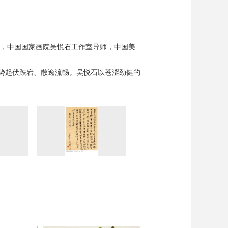
员，中国国家画院吴悦石工作室导师，中国美
势起伏跌宕、散逸流畅。吴悦石以苍涩劲健的