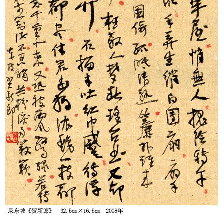
央博
非遗
文化
旅游
科普
健康
乐龄
阅读
云起
超级工厂
智敬中国
全民健康
颜选攻略
海洋
热播榜
总台企业白名单