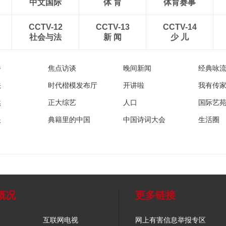
中文国际
体 育
体育赛事
CCTV-12
CCTV-13
CCTV-14
社会与法
新 闻
少 儿
播
焦点访谈
晚间新闻
经典咏
法
时代楷模发布厅
开讲啦
我有传
然
正大综艺
人口
国际艺
眼
典籍里的中国
中国诗词大会
生活圈
概况
更多链接
互联网电视
网上有害信息举报专区