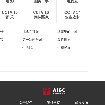
电 影
国防军事
电视剧
CCTV-15
CCTV-16
CCTV-17
音 乐
奥林匹克
农业农村
流传
挑战不可能
故事里的中国
家宝
第一动画乐园
动物世界
苑
生活提示
中华民族
关于我们
智媒学院
成果发布