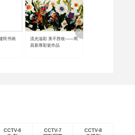
建民书画
流光溢彩 美不胜收——周
闻道未迟——沈鹏诗书
昌新厚彩瓷作品
品展
CCTV-6
CCTV-7
CCTV-8