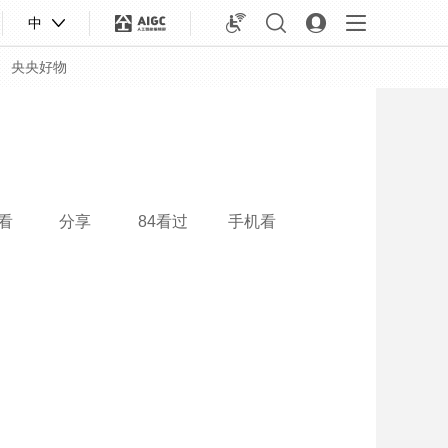
中
央央好物
看
分享
84看过
手机看
合体育
亚冬会