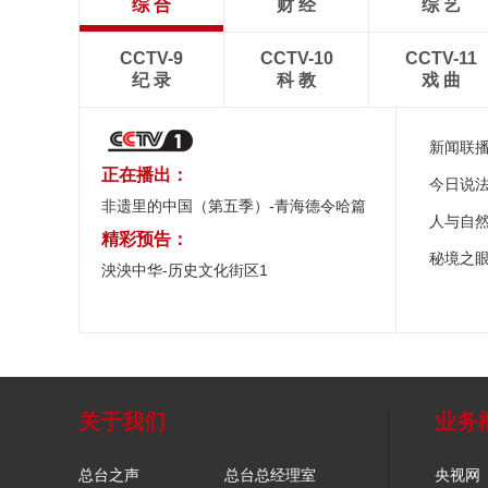
综 合
财 经
综 艺
CCTV-9
CCTV-10
CCTV-11
纪 录
科 教
戏 曲
新闻联
正在播出：
今日说
非遗里的中国（第五季）-青海德令哈篇
人与自
精彩预告：
秘境之
泱泱中华-历史文化街区1
关于我们
业务
总台之声
总台总经理室
央视网