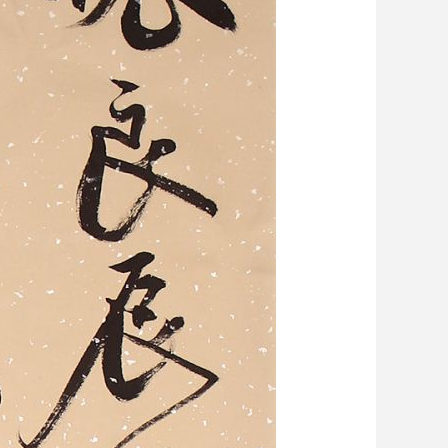
艺术
汽车
数智
5G
产业+
时尚
天气
才艺
网展
央央好物