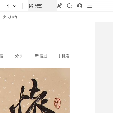
中
央央好物
看
分享
65看过
手机看
合体育
亚冬会