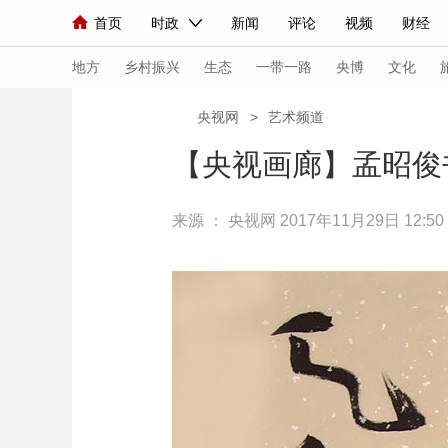
首页
时政
新闻
评论
视频
财经
人民领袖习近平
直播
海外频道
片库
iPanda
栏目大全
联播+
English
中国领导人
节目单
Монгол
听音
央视快评
微视频
习
地方
乡村振兴
生态
一带一路
央博
文化
央视网
>
艺术频道
总台春晚
网络春晚
共产党员网
秧纪录
【央视画廊】孟昭俊
来源 ：
央视网
2017年11月29日 12:50
新闻
国内
国际
评论
经济
军事
人民领袖习近平
联播+
热解读
天天学习
视频
小央视频
小央直播
直播中国
熊猫
现场
前线
比划
快看
蓝海中国
新兵
体育
直播
竞猜
2026年世界杯
2026
VIP会员
CCTV奥林匹克频道
生活体育大会