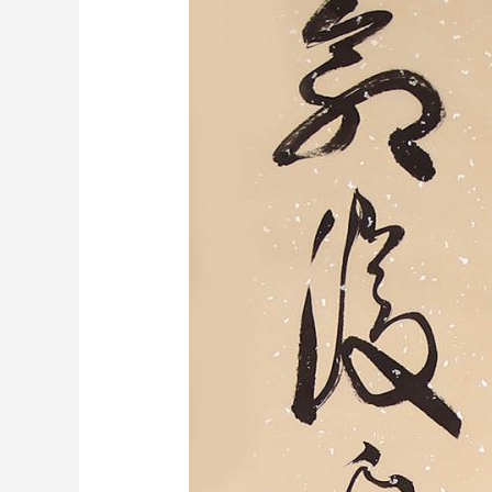
财经
教育
乡村振兴
生态环境
一带一路
大国智造
大国展会
大国保险
云顶对话
CCTV.节目官网
直播
节目单
栏目
片库