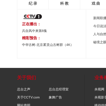
纪 录
科 教
戏 曲
新闻联
正在播出：
今日说
兵自风中来第8集
人与自
精彩预告：
秘境之
中华古树-北京雾灵山古树群（4K）
关于我们
业务
总台之声
总台总经理室
央视网
关于CCTV.com
象舞广告
央视影
网站声明
移动传