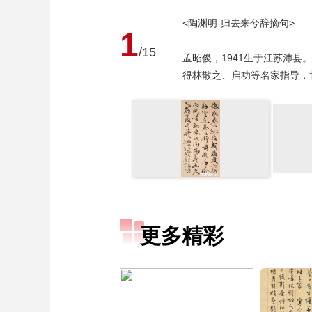
<陶渊明-归去来兮辞摘句>
1
/15
孟昭俊，1941生于江苏沛县
得林散之、启功等名家指导，
更多精彩