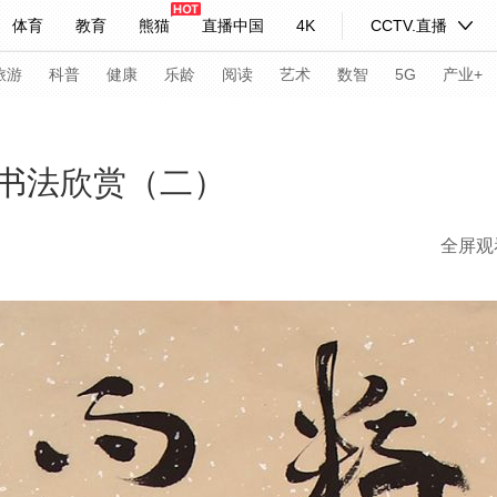
体育
教育
熊猫
直播中国
4K
CCTV.直播
式妙语
主持人
下载央视影音
热解读
天天学习
旅游
科普
健康
乐龄
阅读
艺术
数智
5G
产业+
纪录片网
国家大剧院
大型活动
书法欣赏（二）
全屏观
科技
法治
文娱
人物
公益
图片
习式妙语
央视快评
央视网评
光华锐评
锋面
频道
VR/AR
4K专区
全景新闻
请入列
人生第一次
人生第二次
年冬奥会
CBA
NBA
中超
国足
国际足球
网球
综
体育江湖
文化体育
冰雪道路
足球道路