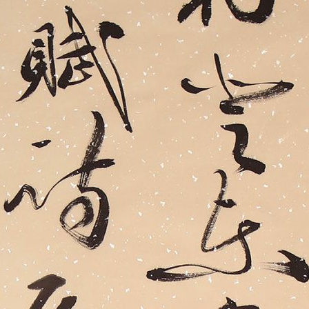
央博
非遗
文化
旅游
科普
健康
乐龄
阅读
云起
超级工厂
智敬中国
全民健康
颜选攻略
海洋
收视榜
总台企业白名单