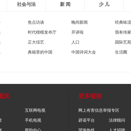
社会与法
新 闻
少 儿
播
焦点访谈
晚间新闻
经典咏
法
时代楷模发布厅
开讲啦
我有传
然
正大综艺
人口
国际艺
眼
典籍里的中国
中国诗词大会
生活圈
概况
更多链接
互联网电视
网上有害信息举报专区
音
手机电视
辟谣平台
法律顾问
媒
帮助中心
望海热线
人才招聘