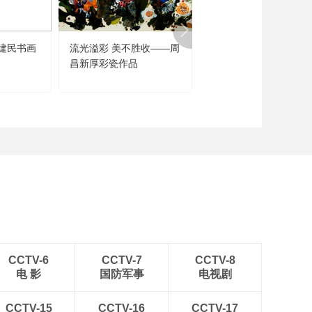
建民书画
流光溢彩 美不胜收——周
闻道未迟——沈鹏诗书
昌新厚彩瓷作品
品展
CCTV-6
CCTV-7
CCTV-8
电 影
国防军事
电视剧
CCTV-15
CCTV-16
CCTV-17