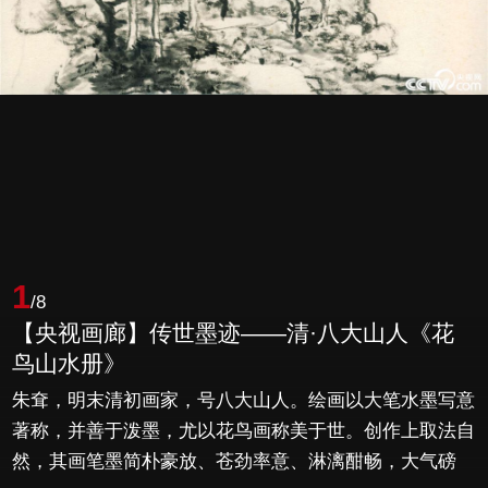
1
/8
【央视画廊】传世墨迹——清·八大山人《花
鸟山水册》
朱耷，明末清初画家，号八大山人。绘画以大笔水墨写意
著称，并善于泼墨，尤以花鸟画称美于世。创作上取法自
然，其画笔墨简朴豪放、苍劲率意、淋漓酣畅，大气磅