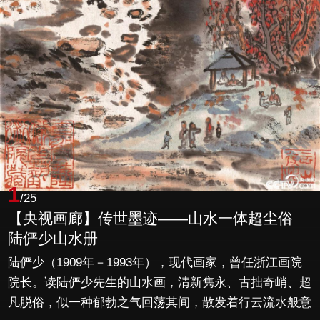
1
/25
【央视画廊】传世墨迹——山水一体超尘俗
陆俨少山水册
陆俨少（1909年－1993年），现代画家，曾任浙江画院
院长。读陆俨少先生的山水画，清新隽永、古拙奇峭、超
凡脱俗，似一种郁勃之气回荡其间，散发着行云流水般意