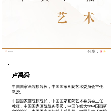
财经
教育
乡村振兴
生态环境
一带一路
央博
大国智造
大国展会
大国保险
云顶对话
云起
超
CCTV.节目官网
直播
节目单
栏目
片库
热播榜
分享：
3902333
卢禹舜
中国国家画院原院长，中国国家画院艺术委员会主任、
教授。
中国国家画院原院长，中国国家画院艺术委员会主任、
教授，中国国家画院院务委员，中国传媒大学中国画研