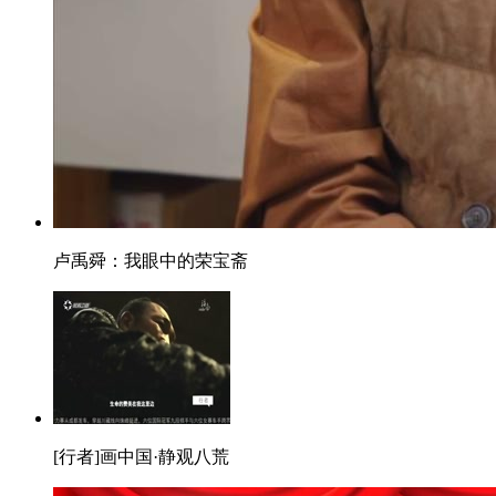
卢禹舜：我眼中的荣宝斋
[行者]画中国·静观八荒