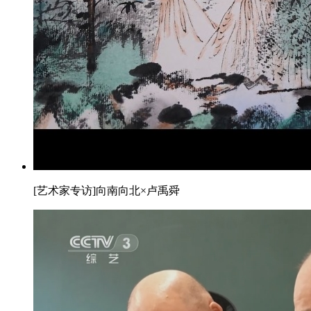
[艺术家专访]向南向北×卢禹舜