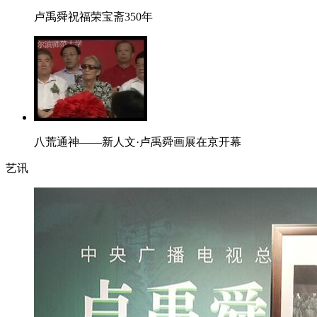
卢禹舜祝福荣宝斋350年
八荒通神——新人文·卢禹舜画展在京开幕
艺讯