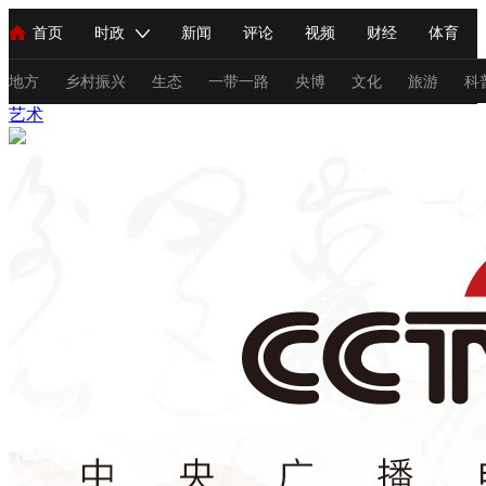
首页
时政
新闻
评论
视频
财经
体育
人民领袖习近平
直播
海外频道
片库
iPanda
栏目大全
联播+
English
中国领导人
节目单
Монгол
听音
央视快评
微视频
习式妙语
主持人
地方
乡村振兴
生态
一带一路
央博
文化
旅游
科
艺术
总台春晚
网络春晚
共产党员网
秧纪录
纪录片网
新闻
国内
国际
评论
经济
军事
科技
法
人民领袖习近平
联播+
热解读
天天学习
习式妙语
视频
小央视频
小央直播
直播中国
熊猫频道
V
现场
前线
比划
快看
蓝海中国
新兵请入列
体育
直播
竞猜
2026年世界杯
2026年冬奥会
C
VIP会员
CCTV奥林匹克频道
生活体育大会
体育江湖