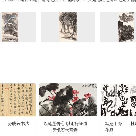
——孙晓云书法
以笔墨传心 以躬行证道
写意甲骨——杜
——吴悦石大写意
作品