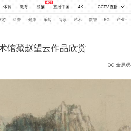
体育
教育
熊猫
直播中国
4K
CCTV.直播
式妙语
主持人
下载央视影音
热解读
天天学习
旅游
科普
健康
乐龄
阅读
艺术
数智
5G
产业+
纪录片网
国家大剧院
大型活动
术馆藏赵望云作品欣赏
全屏观
科技
法治
文娱
人物
公益
图片
习式妙语
央视快评
央视网评
光华锐评
锋面
频道
VR/AR
4K专区
全景新闻
请入列
人生第一次
人生第二次
年冬奥会
CBA
NBA
中超
国足
国际足球
网球
综
体育江湖
文化体育
冰雪道路
足球道路