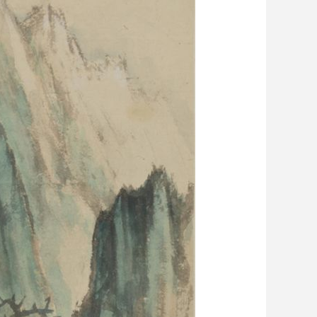
艺术
汽车
数智
5G
产业+
时尚
天气
才艺
网展
央央好物