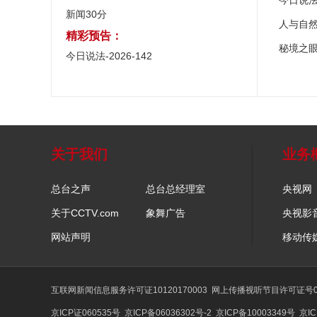
今日说
新闻30分
人与自
精彩预告：
秘境之
今日说法-2026-142
关于我们
业务
总台之声
总台总经理室
央视网
关于CCTV.com
象舞广告
央视影
网站声明
移动传
互联网新闻信息服务许可证10120170003
网上传播视听节目许可证号01
京ICP证060535号
京ICP备06036302号-2
京ICP备10003349号
京IC