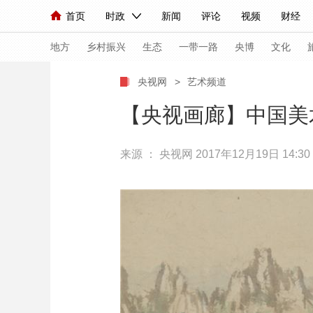
首页
时政
新闻
评论
视频
财经
人民领袖习近平
直播
海外频道
片库
iPanda
栏目大全
联播+
English
中国领导人
节目单
Монгол
听音
央视快评
微视频
习
地方
乡村振兴
生态
一带一路
央博
文化
央视网
>
艺术频道
总台春晚
网络春晚
共产党员网
秧纪录
【央视画廊】中国美
来源 ：
央视网
2017年12月19日 14:30
新闻
国内
国际
评论
经济
军事
人民领袖习近平
联播+
热解读
天天学习
视频
小央视频
小央直播
直播中国
熊猫
现场
前线
比划
快看
蓝海中国
新兵
体育
直播
竞猜
2026年世界杯
2026
VIP会员
CCTV奥林匹克频道
生活体育大会