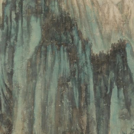
央博
非遗
文化
旅游
科普
健康
乐龄
阅读
云起
超级工厂
智敬中国
全民健康
颜选攻略
海洋
收视榜
总台企业白名单