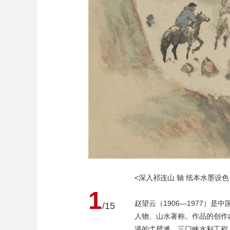
<深入祁连山 轴 纸本水墨设色 195
1
赵望云（1906—1977
/15
人物、山水著称。作品的创作
漫的弋壁滩、三门峡水利工程