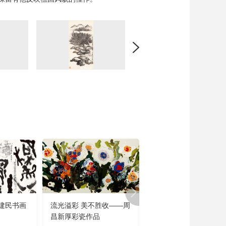
建民书画
流光溢彩 美不胜收——周
闻道未迟——沈鹏诗书
昌新厚彩瓷作品
品展