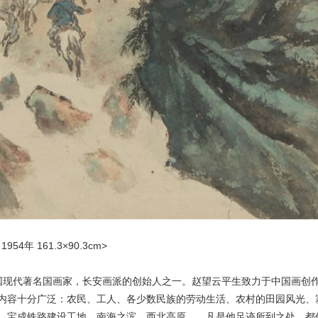
4年 161.3×90.3cm>
）是中国现代著名国画家，长安画派的创始人之一。赵望云平生致力于中国画
内容十分广泛：农民、工人、各少数民族的劳动生活、农村的田园风光、
、宝成铁路建设工地、南海之滨、西北高原……凡是他足迹所到之处，都