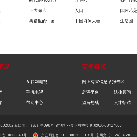
法
时代楷模发布厅
开讲啦
我有传
然
正大综艺
人口
国际艺
眼
典籍里的中国
中国诗词大会
生活圈
概况
更多链接
互联网电视
网上有害信息举报专区
音
手机电视
辟谣平台
法律顾问
媒
帮助中心
望海热线
人才招聘
02002 新出网证（京）字098号
违法和不良信息举报电话:010-88427865
P备10003349号-1
京公网安备 11000002000018号
京网文〔2024〕4690-2