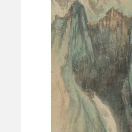
财经
教育
乡村振兴
生态环境
一带一路
大国智造
大国展会
大国保险
云顶对话
CCTV.节目官网
直播
节目单
栏目
片库