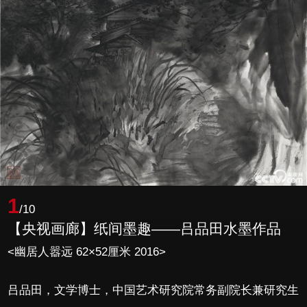
1
/10
【央视画廊】纸间墨趣——吕品田水墨作品
<幽居人嚣远 62×52厘米 2016>
吕品田，文学博士，中国艺术研究院常务副院长兼研究生