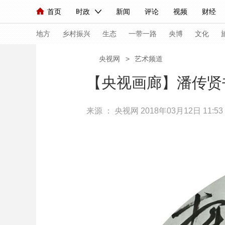
首页
时政
新闻
评论
视频
财经
人民领袖习近平
直播
海外频道
片库
iPanda
栏目大全
联播+
English
中国领导人
节目单
Монгол
听音
央视快评
微视频
习
地方
乡村振兴
生态
一带一路
央博
文化
央视网
>
艺术频道
总台春晚
网络春晚
共产党员网
秧纪录
【央视画廊】潘传贤
来源 ：
央视网
2018年03月12日 11:53
新闻
国内
国际
评论
经济
军事
人民领袖习近平
联播+
热解读
天天学习
视频
小央视频
小央直播
直播中国
熊猫
现场
前线
比划
快看
蓝海中国
新兵
体育
直播
竞猜
2026年世界杯
2026
VIP会员
CCTV奥林匹克频道
生活体育大会