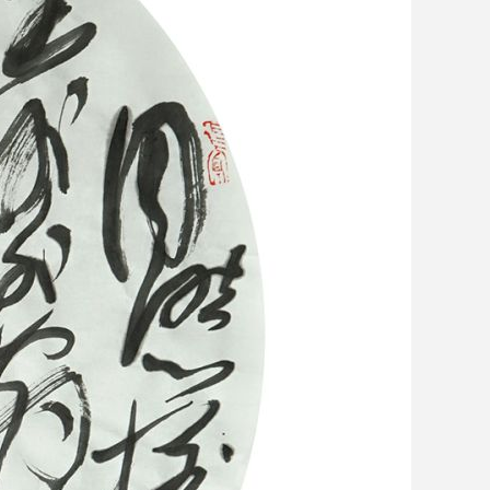
艺术
汽车
数智
5G
产业+
时尚
天气
才艺
网展
央央好物