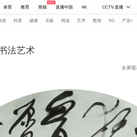
体育
教育
熊猫
直播中国
4K
CCTV.直播
式妙语
主持人
下载央视影音
热解读
天天学习
旅游
科普
健康
乐龄
阅读
艺术
数智
5G
产业+
纪录片网
国家大剧院
大型活动
书法艺术
全屏观
科技
法治
文娱
人物
公益
图片
习式妙语
央视快评
央视网评
光华锐评
锋面
频道
VR/AR
4K专区
全景新闻
请入列
人生第一次
人生第二次
年冬奥会
CBA
NBA
中超
国足
国际足球
网球
综
体育江湖
文化体育
冰雪道路
足球道路