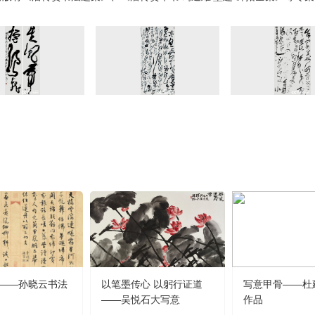
——孙晓云书法
以笔墨传心 以躬行证道
写意甲骨——杜
——吴悦石大写意
作品