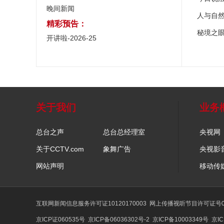
晚间新闻
人与自
精彩预告：
秘境之
开讲啦-2026-25
关于我们
业务
总台之声
总台总经理室
央视网
关于CCTV.com
象舞广告
央视影
网站声明
移动传
互联网新闻信息服务许可证10120170003
网上传播视听节目许可证号01
京ICP证060535号
京ICP备06036302号-2
京ICP备10003349号
京IC