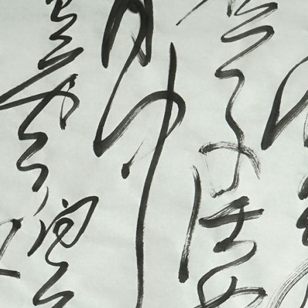
央博
非遗
文化
旅游
科普
健康
乐龄
阅读
云起
超级工厂
智敬中国
全民健康
颜选攻略
海洋
热播榜
总台企业白名单