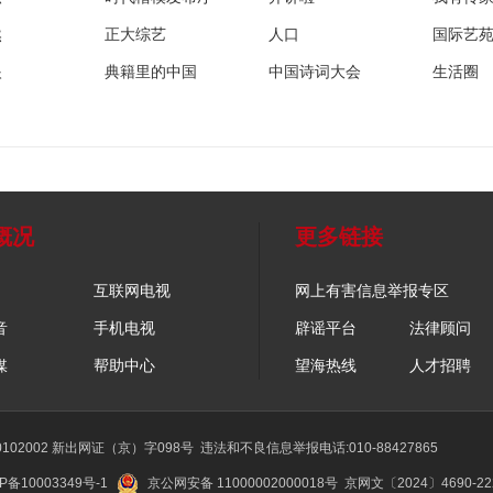
然
正大综艺
人口
国际艺
眼
典籍里的中国
中国诗词大会
生活圈
概况
更多链接
互联网电视
网上有害信息举报专区
音
手机电视
辟谣平台
法律顾问
媒
帮助中心
望海热线
人才招聘
02002 新出网证（京）字098号
违法和不良信息举报电话:010-88427865
P备10003349号-1
京公网安备 11000002000018号
京网文〔2024〕4690-2