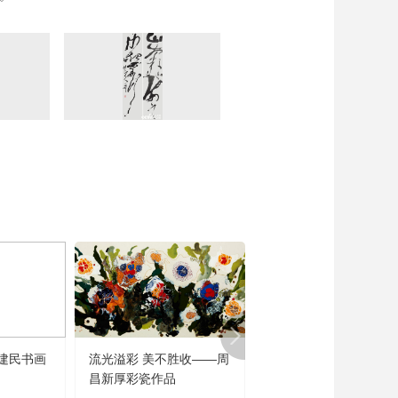
建民书画
流光溢彩 美不胜收——周
闻道未迟——沈鹏诗书
昌新厚彩瓷作品
品展