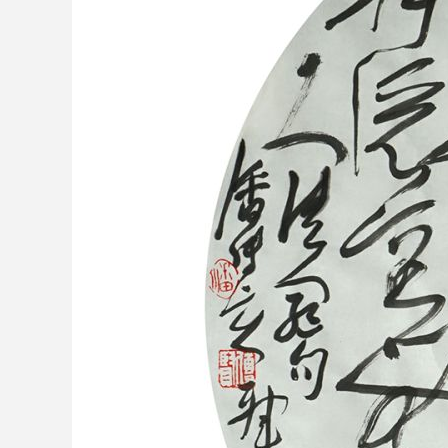
财经
教育
乡村振兴
生态环境
一带一路
大国智造
大国展会
大国保险
云顶对话
CCTV.节目官网
直播
节目单
栏目
片库