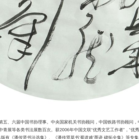
第五、六届中国书协理事。中央国家机关书协顾问，中国铁路书协顾问，
青展等各类书法展数百次。获2006年中国文联“优秀文艺工作者”，“优秀
出版有《潘传贤书法选集》、《潘传贤草书‘蜀道难’墨迹 碑拓全集》等专