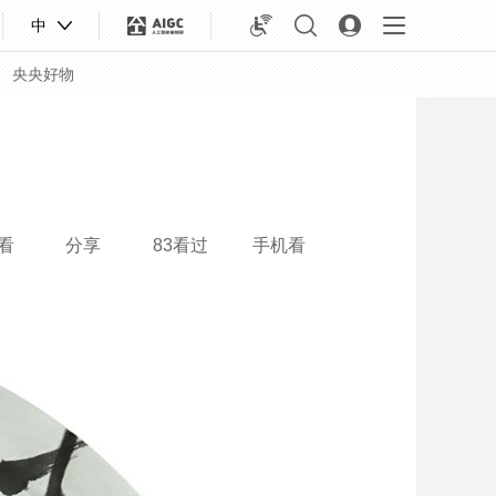
中
央央好物
看
分享
83看过
手机看
合体育
亚冬会