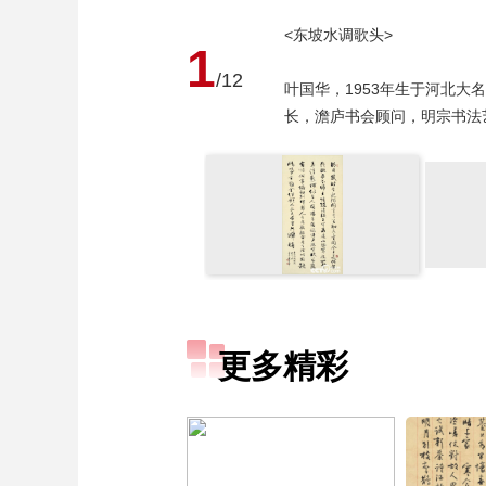
<东坡水调歌头>
1
/12
叶国华，1953年生于河北大
长，澹庐书会顾问，明宗书法
更多精彩