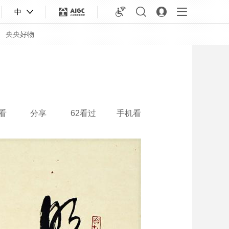
中
央央好物
看
分享
62看过
手机看
合体育
亚冬会