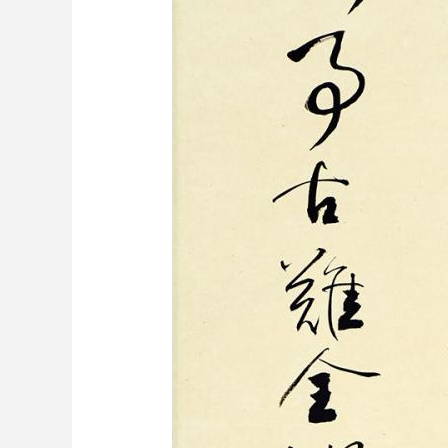
财经
教育
乡村振兴
生态环境
一带一路
大国智造
大国展会
大国保险
云顶对话
CCTV.节目官网
直播
节目单
栏目
片库