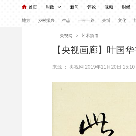
首页
时政
新闻
评论
视频
财经
人民领袖习近平
直播
海外频道
片库
iPanda
栏目大全
联播+
English
中国领导人
节目单
Монгол
听音
央视快评
微视频
习
地方
乡村振兴
生态
一带一路
央博
文化
央视网
>
艺术频道
总台春晚
网络春晚
共产党员网
秧纪录
【央视画廊】叶国华
来源 ：
央视网
2019年11月20日 15:10
新闻
国内
国际
评论
经济
军事
人民领袖习近平
联播+
热解读
天天学习
视频
小央视频
小央直播
直播中国
熊猫
现场
前线
比划
快看
蓝海中国
新兵
体育
直播
竞猜
2026年世界杯
2026
VIP会员
CCTV奥林匹克频道
生活体育大会