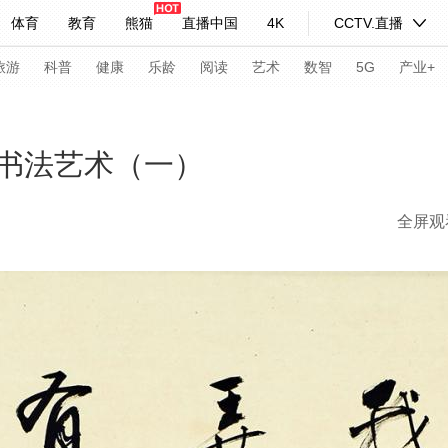
体育
教育
熊猫
直播中国
4K
CCTV.直播
式妙语
主持人
下载央视影音
热解读
天天学习
旅游
科普
健康
乐龄
阅读
艺术
数智
5G
产业+
纪录片网
国家大剧院
大型活动
书法艺术（一）
全屏观
科技
法治
文娱
人物
公益
图片
习式妙语
央视快评
央视网评
光华锐评
锋面
频道
VR/AR
4K专区
全景新闻
请入列
人生第一次
人生第二次
年冬奥会
CBA
NBA
中超
国足
国际足球
网球
综
体育江湖
文化体育
冰雪道路
足球道路