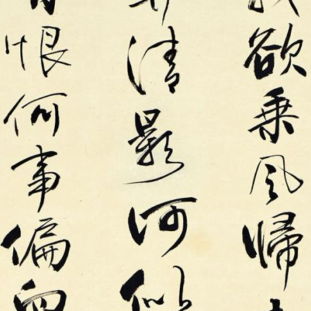
央博
非遗
文化
旅游
科普
健康
乐龄
阅读
云起
超级工厂
智敬中国
全民健康
颜选攻略
海洋
热播榜
总台企业白名单