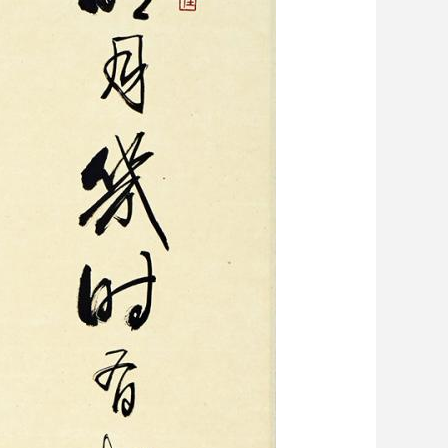
艺术
汽车
数智
5G
产业+
时尚
天气
才艺
网展
央央好物