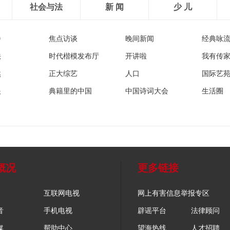
社会与法
新 闻
少 儿
播
焦点访谈
晚间新闻
经典咏
法
时代楷模发布厅
开讲啦
我有传
然
正大综艺
人口
国际艺
眼
典籍里的中国
中国诗词大会
生活圈
概况
更多链接
互联网电视
网上有害信息举报专区
音
手机电视
辟谣平台
法律顾问
媒
帮助中心
望海热线
人才招聘