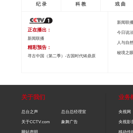
纪 录
科 教
戏 曲
新闻联
正在播出：
今日说
新闻联播
人与自
精彩预告：
秘境之
寻古中国（第二季）-古国时代铸鼎原
关于我们
业务
总台之声
总台总经理室
央视网
关于CCTV.com
象舞广告
央视影
网站声明
移动传