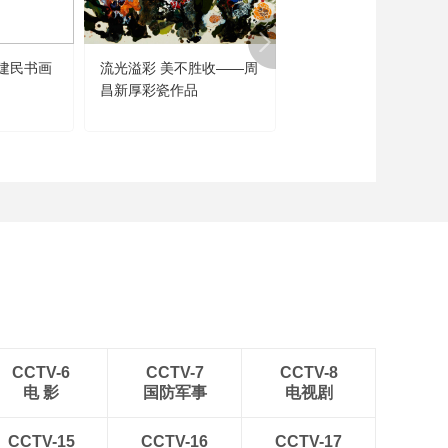
建民书画
流光溢彩 美不胜收——周
闻道未迟——沈鹏诗书
昌新厚彩瓷作品
品展
CCTV-6
CCTV-7
CCTV-8
电 影
国防军事
电视剧
CCTV-15
CCTV-16
CCTV-17