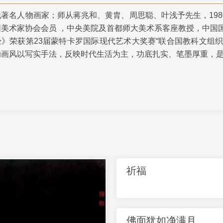
代著名人物画家；师从蒋兆和、黄胄、周思聪、叶浅予先生，19
央博
非遗
文化
旅游
科普
健康
乐龄
阅读
国美术家协会会员 ，中央美院及首都师大美术系客座教授，中国
云起
超级工厂
智敬中国
全民健康
颜选攻略
海洋
经》荣获第23届蒙特卡罗国际现代艺术大奖赛“联合国教科文组
的画风以写实手法，反映时代生活为主，功底扎实、笔墨厚重，
热播榜
总台企业白名单
祈福
佛面犹如净满月