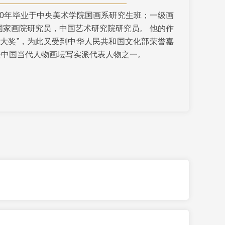
80年毕业于中央美术学院国画系研究生班；一级画
艺术
汽车
数智
5G
产业+
国家画院研究员，中国艺术研究院研究员。 他的作
时尚
天气
才艺
网展
央央好物
织大奖”，为此又受到中华人民共和国文化部荣誉嘉
是中国当代人物画坛写实派代表人物之一。