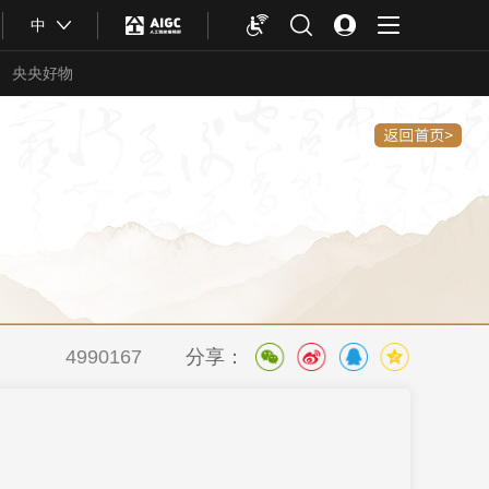
中
央央好物
4990167
分享：
合体育
亚冬会