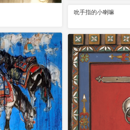
吮手指的小喇嘛