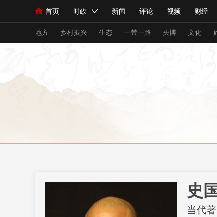
首页
时政
新闻
评论
视频
财经
人民领袖习近平
直播
海外频道
片库
iPanda
栏目大全
联播+
English
中国领导人
节目单
Монгол
听音
央视快评
微视频
习
地方
乡村振兴
生态
一带一路
央博
文化
总台春晚
网络春晚
共产党员网
秧纪录
新闻
国内
国际
评论
经济
军事
人民领袖习近平
联播+
热解读
天天学习
视频
小央视频
小央直播
直播中国
熊猫
现场
前线
比划
快看
蓝海中国
新兵
史
体育
直播
竞猜
2026年世界杯
2026
当代著
VIP会员
CCTV奥林匹克频道
生活体育大会