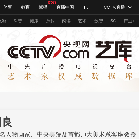
体育
教育
熊猫
直播中国
4K
CCTV.直播
式妙语
主持人
下载央视影音
热解读
天天学习
旅游
科普
健康
乐龄
阅读
艺术
数智
5G
产业+
纪录片网
国家大剧院
大型活动
科技
法治
文娱
人物
公益
图片
习式妙语
央视快评
央视网评
光华锐评
锋面
频道
VR/AR
4K专区
全景新闻
请入列
人生第一次
人生第二次
国良
年冬奥会
CBA
NBA
中超
国足
国际足球
网球
综
名人物画家、中央美院及首都师大美术系客座教授
体育江湖
文化体育
冰雪道路
足球道路