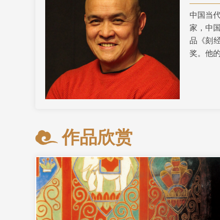
中国当
财经
教育
乡村振兴
生态环境
一带一路
家，中
大国智造
大国展会
大国保险
云顶对话
品《刻
奖。他
CCTV.节目官网
直播
节目单
栏目
片库
作品欣赏