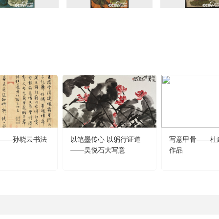
——孙晓云书法
以笔墨传心 以躬行证道
写意甲骨——杜
——吴悦石大写意
作品