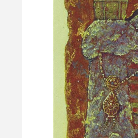
财经
教育
乡村振兴
生态环境
一带一路
大国智造
大国展会
大国保险
云顶对话
CCTV.节目官网
直播
节目单
栏目
片库