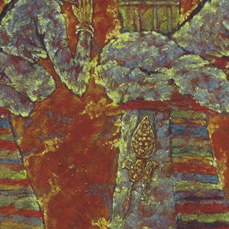
央博
非遗
文化
旅游
科普
健康
乐龄
阅读
云起
超级工厂
智敬中国
全民健康
颜选攻略
海洋
热播榜
总台企业白名单