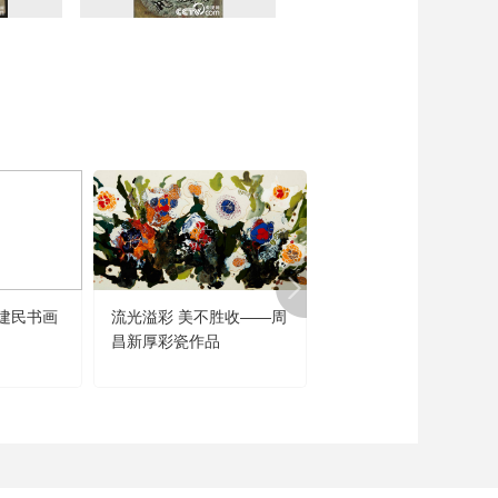
建民书画
流光溢彩 美不胜收——周
闻道未迟——沈鹏诗书
昌新厚彩瓷作品
品展