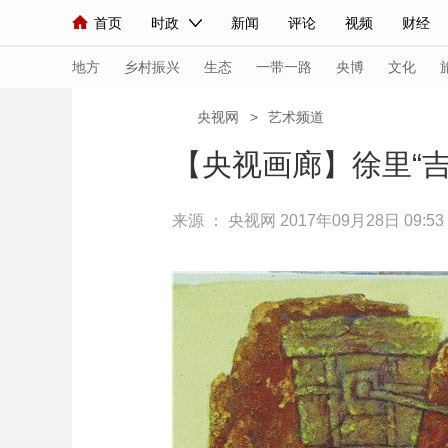
首页
时政
新闻
评论
视频
财经
人民领袖习近平
直播
海外频道
片库
iPanda
栏目大全
联播+
English
中国领导人
节目单
Монгол
听音
央视快评
微视频
习
地方
乡村振兴
生态
一带一路
央博
文化
央视网
>
艺术频道
总台春晚
网络春晚
共产党员网
秧纪录
【央视画廊】徐里“
来源 ：
央视网
2017年09月28日 09:53
新闻
国内
国际
评论
经济
军事
人民领袖习近平
联播+
热解读
天天学习
视频
小央视频
小央直播
直播中国
熊猫
现场
前线
比划
快看
蓝海中国
新兵
体育
直播
竞猜
2026年世界杯
2026
VIP会员
CCTV奥林匹克频道
生活体育大会