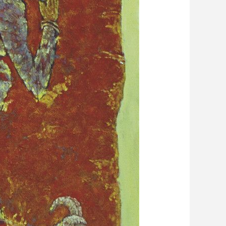
艺术
汽车
数智
5G
产业+
时尚
天气
才艺
网展
央央好物