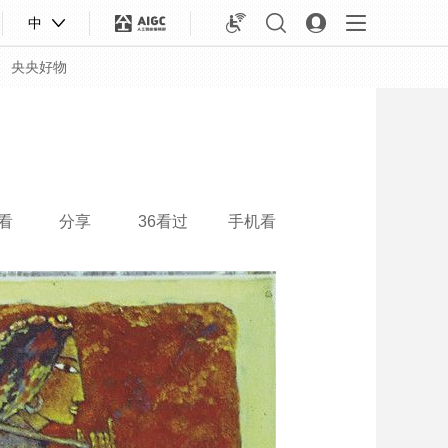
中
央央好物
看
分享
36看过
手机看
合体育
亚冬会