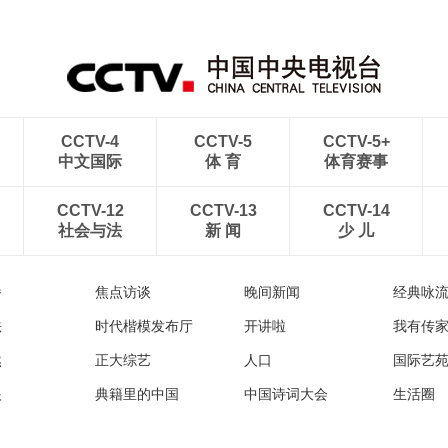
CCTV-4
CCTV-5
CCTV-5+
中文国际
体 育
体育赛事
CCTV-12
CCTV-13
CCTV-14
社会与法
新 闻
少 儿
播
焦点访谈
晚间新闻
经典咏
法
时代楷模发布厅
开讲啦
我有传
然
正大综艺
人口
国际艺
眼
典籍里的中国
中国诗词大会
生活圈