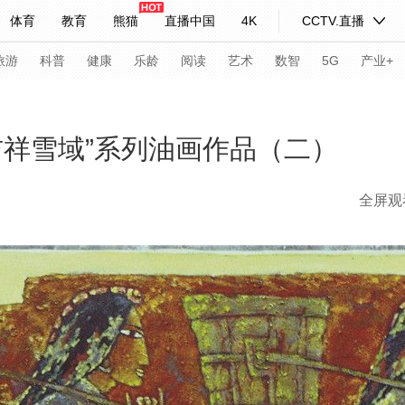
体育
教育
熊猫
直播中国
4K
CCTV.直播
式妙语
主持人
下载央视影音
热解读
天天学习
旅游
科普
健康
乐龄
阅读
艺术
数智
5G
产业+
纪录片网
国家大剧院
大型活动
吉祥雪域”系列油画作品（二）
全屏观
科技
法治
文娱
人物
公益
图片
习式妙语
央视快评
央视网评
光华锐评
锋面
频道
VR/AR
4K专区
全景新闻
请入列
人生第一次
人生第二次
年冬奥会
CBA
NBA
中超
国足
国际足球
网球
综
体育江湖
文化体育
冰雪道路
足球道路