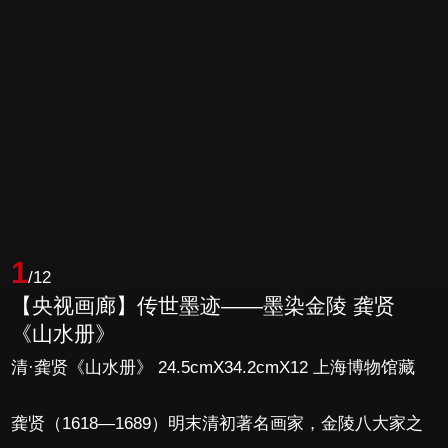
1
/12
【央视画廊】传世墨迹——墨染金陵 龚贤
《山水册》
清·龚贤《山水册》 24.5cmX34.2cmX12 上海博物馆藏
龚贤（1618—1689）明末清初著名画家，金陵八大家之