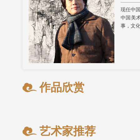
现任中
财经
教育
乡村振兴
生态环境
一带一路
中国美
大国智造
大国展会
大国保险
云顶对话
事，文
CCTV.节目官网
直播
节目单
栏目
片库
作品欣赏
艺术家推荐