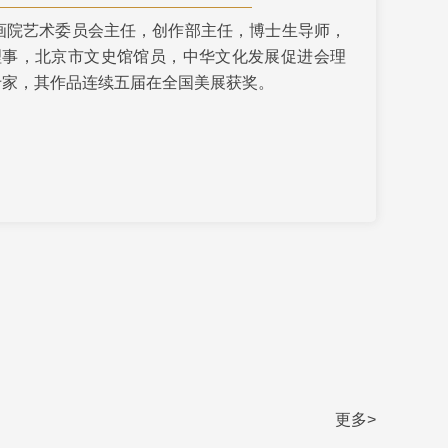
画院艺术委员会主任，创作部主任，博士生导师，
艺术
汽车
数智
5G
产业+
理事，北京市文史馆馆员，中华文化发展促进会理
时尚
天气
才艺
网展
央央好物
专家，其作品连续五届在全国美展获奖。
更多>