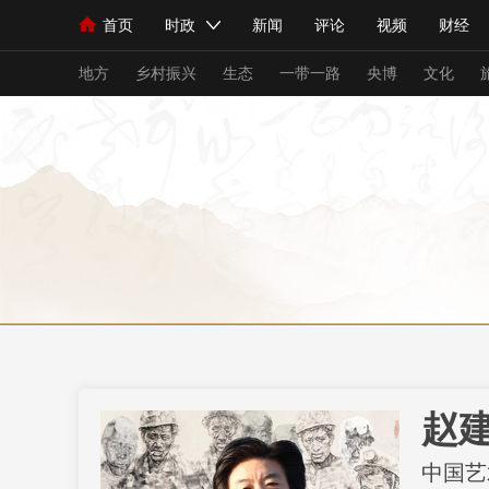
首页
时政
新闻
评论
视频
财经
人民领袖习近平
直播
海外频道
片库
iPanda
栏目大全
联播+
English
中国领导人
节目单
Монгол
听音
央视快评
微视频
习
地方
乡村振兴
生态
一带一路
央博
文化
总台春晚
网络春晚
共产党员网
秧纪录
新闻
国内
国际
评论
经济
军事
人民领袖习近平
联播+
热解读
天天学习
视频
小央视频
小央直播
直播中国
熊猫
现场
前线
比划
快看
蓝海中国
新兵
赵
体育
直播
竞猜
2026年世界杯
2026
中国艺
VIP会员
CCTV奥林匹克频道
生活体育大会