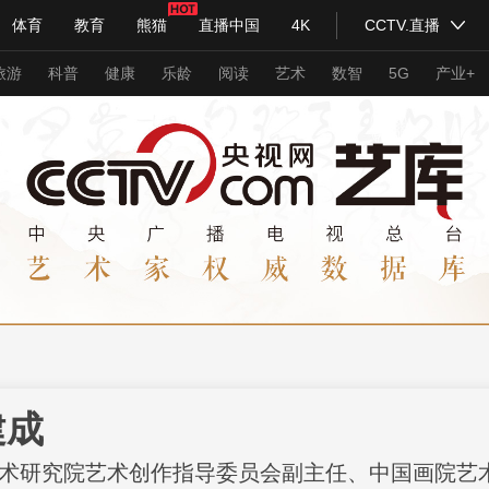
体育
教育
熊猫
直播中国
4K
CCTV.直播
式妙语
主持人
下载央视影音
热解读
天天学习
旅游
科普
健康
乐龄
阅读
艺术
数智
5G
产业+
纪录片网
国家大剧院
大型活动
科技
法治
文娱
人物
公益
图片
习式妙语
央视快评
央视网评
光华锐评
锋面
频道
VR/AR
4K专区
全景新闻
请入列
人生第一次
人生第二次
建成
年冬奥会
CBA
NBA
中超
国足
国际足球
网球
综
术研究院艺术创作指导委员会副主任、中国画院艺
体育江湖
文化体育
冰雪道路
足球道路