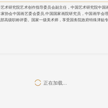
国艺术研究院艺术创作指导委员会副主任，中国艺术研究院中国
央博
非遗
文化
旅游
科普
健康
乐龄
阅读
术家协会中国画艺委会委员,中国国家画院研究员，中国画学会
云起
超级工厂
智敬中国
全民健康
颜选攻略
海洋
化部高级职称评委。国家一级美术师，享受国务院政府特殊津贴
热播榜
总台企业白名单
正在加载...