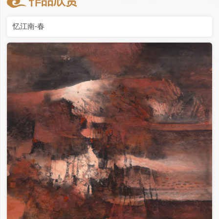
作品欣赏
忆江南-春