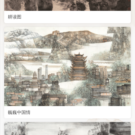
耕读图
巍巍中国情