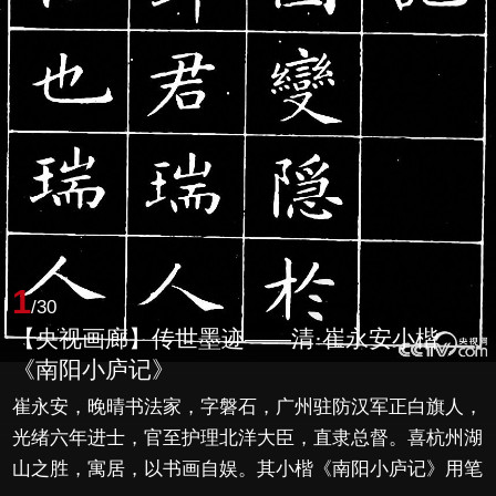
1
/30
【央视画廊】传世墨迹——清·崔永安小楷
《南阳小庐记》
崔永安，晚晴书法家，字磐石，广州驻防汉军正白旗人，
光绪六年进士，官至护理北洋大臣，直隶总督。喜杭州湖
山之胜，寓居，以书画自娱。其小楷《南阳小庐记》用笔