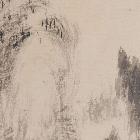
央博
非遗
文化
旅游
科普
健康
乐龄
阅读
云起
超级工厂
智敬中国
全民健康
颜选攻略
海洋
热播榜
总台企业白名单