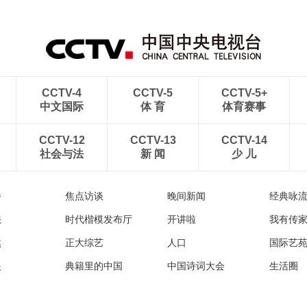
CCTV-4
CCTV-5
CCTV-5+
中文国际
体 育
体育赛事
CCTV-12
CCTV-13
CCTV-14
社会与法
新 闻
少 儿
播
焦点访谈
晚间新闻
经典咏
法
时代楷模发布厅
开讲啦
我有传
然
正大综艺
人口
国际艺
眼
典籍里的中国
中国诗词大会
生活圈