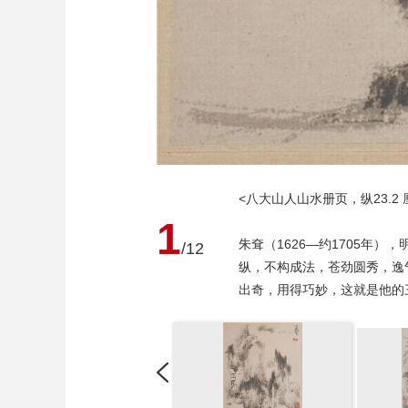
<八大山人山水册页，纵23.2
1
朱耷（1626—约1705年
/12
纵，不构成法，苍劲圆秀，逸
出奇，用得巧妙，这就是他的