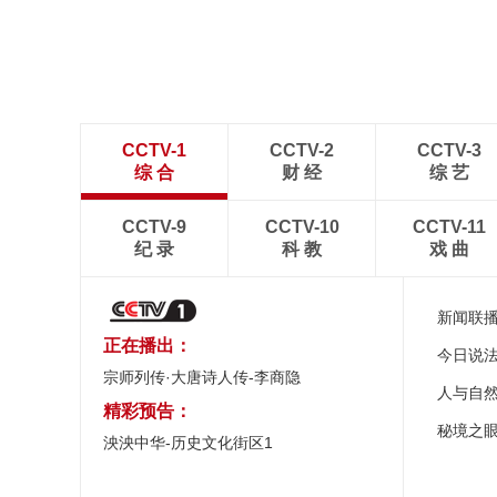
CCTV-1
CCTV-2
CCTV-3
综 合
财 经
综 艺
CCTV-9
CCTV-10
CCTV-11
纪 录
科 教
戏 曲
新闻联
正在播出：
今日说
宗师列传·大唐诗人传-李商隐
人与自
精彩预告：
秘境之
泱泱中华-历史文化街区1