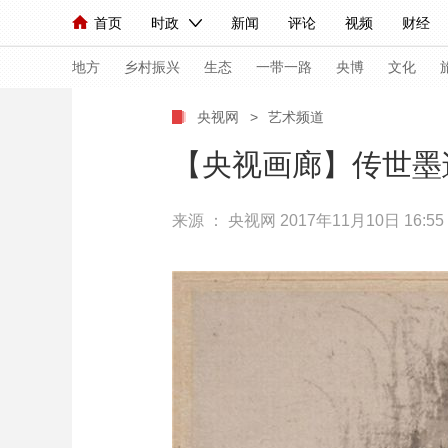
首页
时政
新闻
评论
视频
财经
人民领袖习近平
直播
海外频道
片库
iPanda
栏目大全
联播+
English
中国领导人
节目单
Монгол
听音
央视快评
微视频
习
地方
乡村振兴
生态
一带一路
央博
文化
央视网
>
艺术频道
总台春晚
网络春晚
共产党员网
秧纪录
【央视画廊】传世墨
来源 ：
央视网
2017年11月10日 16:55
新闻
国内
国际
评论
经济
军事
人民领袖习近平
联播+
热解读
天天学习
视频
小央视频
小央直播
直播中国
熊猫
现场
前线
比划
快看
蓝海中国
新兵
体育
直播
竞猜
2026年世界杯
2026
VIP会员
CCTV奥林匹克频道
生活体育大会