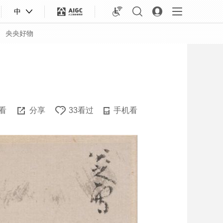
中
央央好物
看
分享
33看过
手机看
合体育
亚冬会