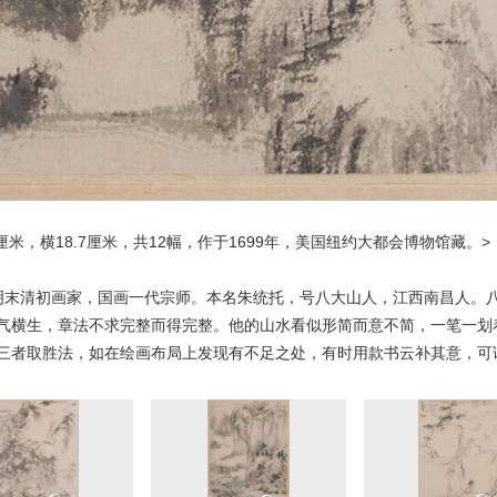
 厘米，横18.7厘米，共12幅，作于1699年，美国纽约大都会博物馆藏。>
），明末清初画家，国画一代宗师。本名朱统托，号八大山人，江西南昌人
气横生，章法不求完整而得完整。他的山水看似形简而意不简，一笔一划
三者取胜法，如在绘画布局上发现有不足之处，有时用款书云补其意，可