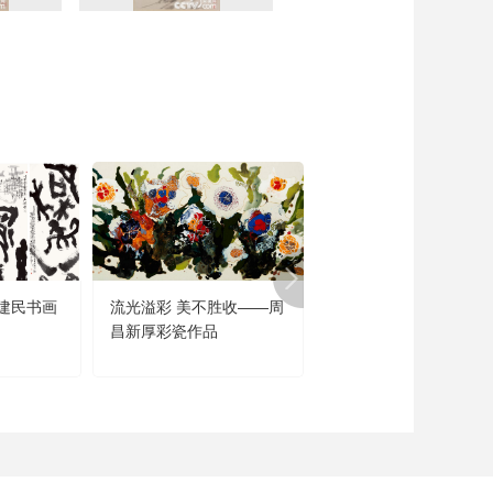
建民书画
流光溢彩 美不胜收——周
闻道未迟——沈鹏诗书
昌新厚彩瓷作品
品展