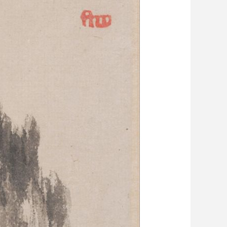
艺术
汽车
数智
5G
产业+
时尚
天气
才艺
网展
央央好物