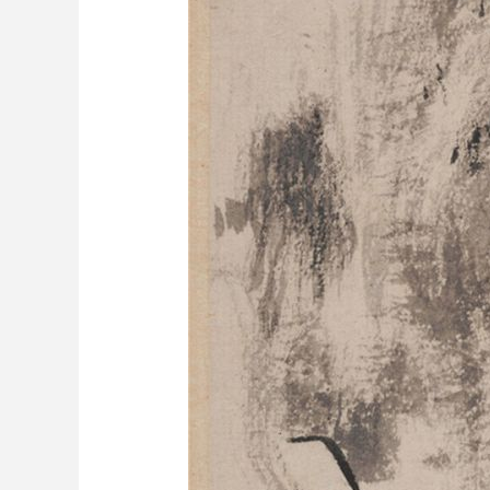
财经
教育
乡村振兴
生态环境
一带一路
大国智造
大国展会
大国保险
云顶对话
CCTV.节目官网
直播
节目单
栏目
片库