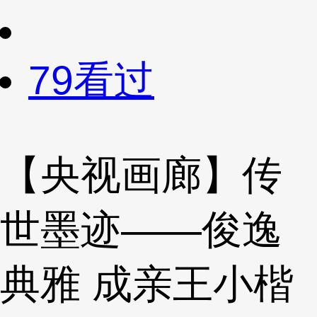
79看过
【央视画廊】传
世墨迹——俊逸
典雅 成亲王小楷