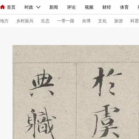
首页
时政
新闻
评论
视频
财经
体育
人民领袖习近平
直播
海外频道
片库
iPanda
栏目大全
联播+
English
中国领导人
节目单
Монгол
听音
央视快评
微视频
习式妙语
主持人
下
地方
乡村振兴
生态
一带一路
央博
文化
旅游
科普
总台春晚
网络春晚
共产党员网
秧纪录
纪录片网
新闻
国内
国际
评论
经济
军事
科技
法
人民领袖习近平
联播+
热解读
天天学习
习式妙语
视频
小央视频
小央直播
直播中国
熊猫频道
V
现场
前线
比划
快看
蓝海中国
新兵请入列
体育
直播
竞猜
2026年世界杯
2026年冬奥会
VIP会员
CCTV奥林匹克频道
生活体育大会
体育江湖