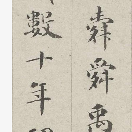
财经
教育
乡村振兴
生态环境
一带一路
央博
大国智造
大国展会
大国保险
云顶对话
云起
超
CCTV.节目官网
直播
节目单
栏目
片库
热播榜