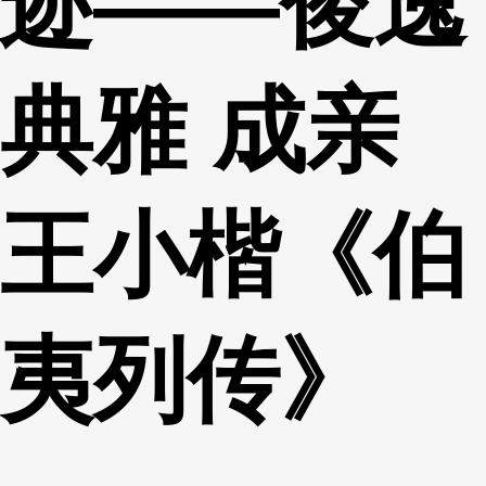
迹——俊逸
典雅 成亲
王小楷《伯
夷列传》