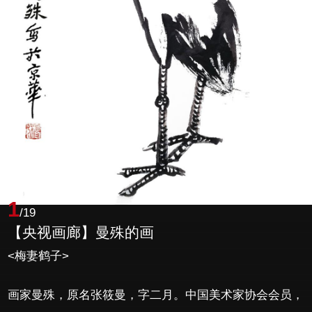
1
/19
【央视画廊】曼殊的画
<梅妻鹤子>
画家曼殊，原名张筱曼，字二月。中国美术家协会会员，